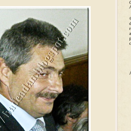
C
A
©