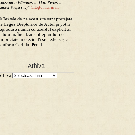
onstantin Pârvulescu, Dan Petrescu,
ndrei Pleşu (...)"
Citeşte mai mult
 Textele de pe acest site sunt protejate
de Legea Drepturilor de Autor şi pot fi
reproduse numai cu acordul explicit al
autorului. Încălcarea drepturilor de
proprietate intelectuală se pedepseşte
conform Codului Penal.
Arhiva
Arhiva