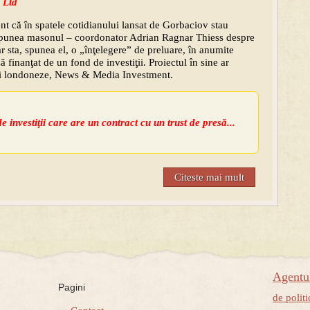
 Ltd
t că în spatele cotidianului lansat de Gorbaciov stau
 spunea masonul – coordonator Adrian Ragnar Thiess despre
 ar sta, spunea el, o „înţelegere” de preluare, în anumite
ă finanţat de un fond de investiţii. Proiectul în sine ar
nii londoneze, News & Media Investment.
e investiţii care are un contract cu un trust de presă...
Citeste mai mult
Agent
Pagini
de politi