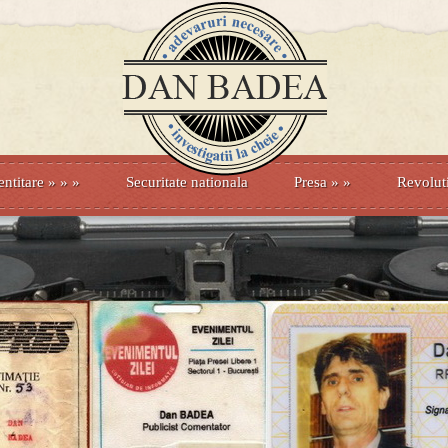
entitare
» »
»
Securitate nationala
Presa
»
»
Revolut