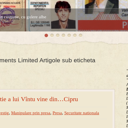
în costume, cu gulere albe
espre controversatele conturi secrete ale Securitatii.
ents Limited Artigole sub eticheta
"
a
"
B
e a lui Vîntu vine din…Cipru
(
M
D
vestig
,
Manipulare prin presa
,
Presa
,
Securitate nationala
I
M
D