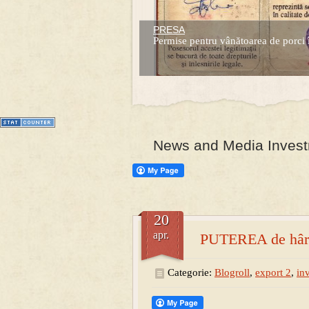
PRESA
Prima mea carte publicata (Nemira)
Permise pentru vânătoarea de porci 
Averea Presedintelui: prima lucrare d
1
2
3
4
5
6
7
News and Media Investm
20
apr.
PUTEREA de hârti
Categorie:
Blogroll
,
export 2
,
in