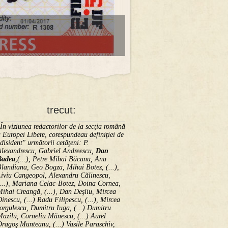
trecut:
În viziunea redactorilor de la secţia română
 Europei Libere, corespundeau definiţiei de
disident" următorii ce­tă­ţeni: P.
Alexandrescu, Gabriel Andreescu,
Dan
Badea
,(...), Petre Mihai Băcanu, Ana
landiana, Geo Bogza, Mihai Botez, (...),
Liviu Cangeopol, Alexandru Călinescu,
...), Mariana Celac-Botez, Doina Cornea,
ihai Creangă, (...), Dan Deşliu, Mircea
inescu, (...) Radu Filipescu, (...), Mircea
orgulescu, Dumitru Iuga, (...) Dumitru
azilu, Corneliu Mănescu, (...) Aurel
ragoş Munteanu, (...) Vasile Paraschiv,