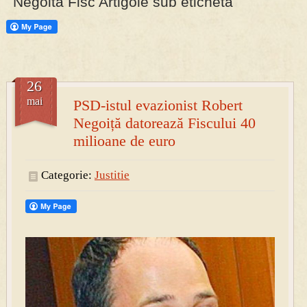
Negoita Fisc Artigole sub eticheta
PRESA
Permise pentru vânătoarea de porci în costume, cu gulere albe
26
mai
PSD-istul evazionist Robert
Negoiță datorează Fiscului 40
milioane de euro
Categorie:
Justitie