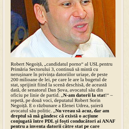
Robert Negoiță, „candidatul porno“ al USL pentru
Primăria Sectorului 3, continuă să mintă cu
nerușinare în privința datoriilor uriașe, de peste
200 milioane de lei, pe care le are la bugetul de
stat, sprijinit fiind la scenă deschisă, de această
dată, de senatorul Dan Șova, avocatul său din
oficiu pe linie de partid. „
N-am datorii la stat
!“ –
repetă, pe două voci, deputatul Robert Sorin
Negoiță. E o răzbunare a Elenei Udrea, șuieră
avocatul său politic. „
Nu vreau să acuz, dar am
dreptul să mă gândesc că există o acţiune
conjugată între PDL şi foşti conducători ai ANAF
pentru a inventa datorii către stat pe care