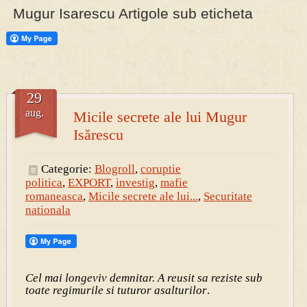
Mugur Isarescu Artigole sub eticheta
PRESA
Permise pentru vânătoarea de porci în costume, cu gulere albe
29
aug.
Micile secrete ale lui Mugur
Isărescu
Categorie:
Blogroll
,
coruptie
politica
,
EXPORT
,
investig
,
mafie
romaneasca
,
Micile secrete ale lui...
,
Securitate
nationala
Cel mai longeviv demnitar. A reusit sa reziste sub
toate regimurile si tuturor asalturilor
.