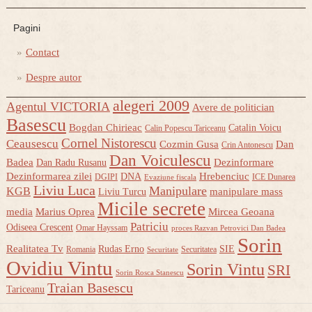
Pagini
Contact
Despre autor
alegeri 2009
Agentul VICTORIA
Avere de politician
Basescu
Bogdan Chirieac
Catalin Voicu
Calin Popescu Tariceanu
Cornel Nistorescu
Ceausescu
Cozmin Gusa
Dan
Crin Antonescu
Dan Voiculescu
Badea
Dezinformare
Dan Radu Rusanu
Dezinformarea zilei
Hrebenciuc
DNA
DGIPI
ICE Dunarea
Evaziune fiscala
Liviu Luca
Manipulare
KGB
manipulare mass
Liviu Turcu
Micile secrete
media
Marius Oprea
Mircea Geoana
Patriciu
Odiseea Crescent
Omar Hayssam
proces Razvan Petrovici Dan Badea
Sorin
Realitatea Tv
Rudas Erno
SIE
Romania
Securitatea
Securitate
Ovidiu Vintu
Sorin Vintu
SRI
Sorin Rosca Stanescu
Traian Basescu
Tariceanu