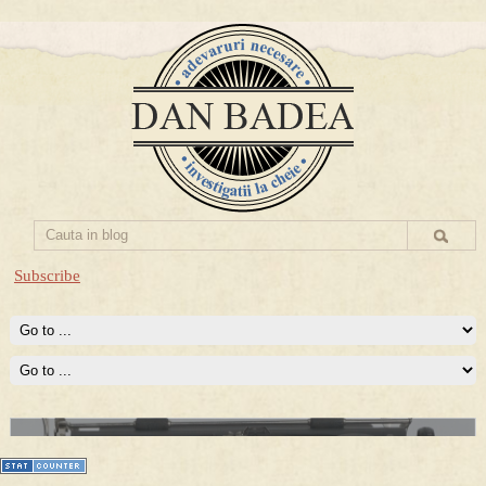
Subscribe
Prima mea carte publicata (Nemira)
Averea Presedintelui: prima lucrare despre controversatele
conturi secrete ale Securitatii.