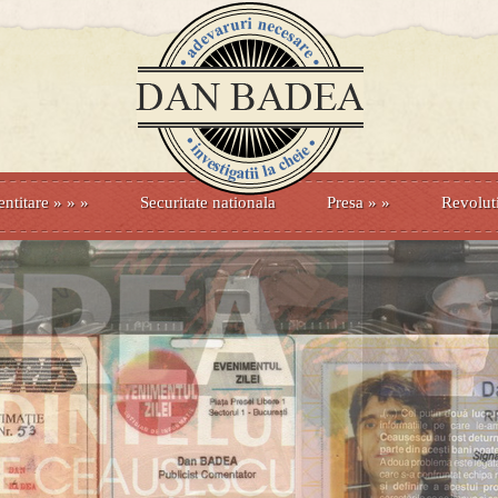
entitare
» »
»
Securitate nationala
Presa
»
»
Revolut