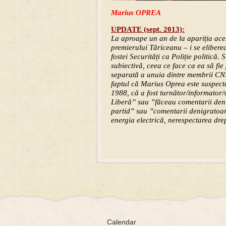
Marius OPREA
UPDATE (sept. 2013):
La aproape un an de la apariția aces
premierului Tăriceanu – i se elibere
fostei Securități ca Poliție politică.
subiectivă, ceea ce face ca ea să fie
separată a unuia dintre membrii CNS
faptul că Marius Oprea este suspecta
1988, că a fost turnător/informator/
Liberă” sau ”făceau comentarii denigr
partid” sau ”comentarii denigratoare 
energia electrică, nerespectarea drep
Calendar