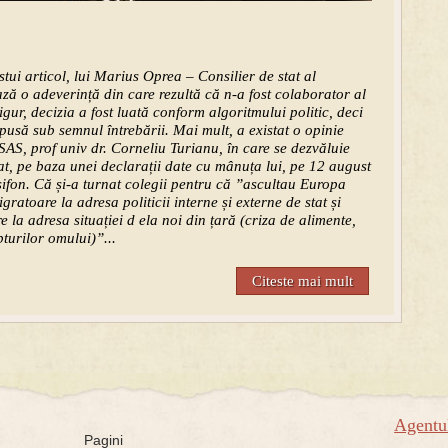
tui articol, lui Marius Oprea – Consilier de stat al
ază o adeverință din care rezultă că n-a fost colaborator al
 Sigur, decizia a fost luată conform algoritmului politic, deci
 pusă sub semnul întrebării. Mai mult, a existat o opinie
AS, prof univ dr. Corneliu Turianu, în care se dezvăluie
t, pe baza unei declarații date cu mânuța lui, pe 12 august
sifon. Că și-a turnat colegii pentru că ”ascultau Europa
atoare la adresa politicii interne și externe de stat și
la adresa situației d ela noi din țară (criza de alimente,
turilor omului)”...
Citeste mai mult
Agent
Pagini