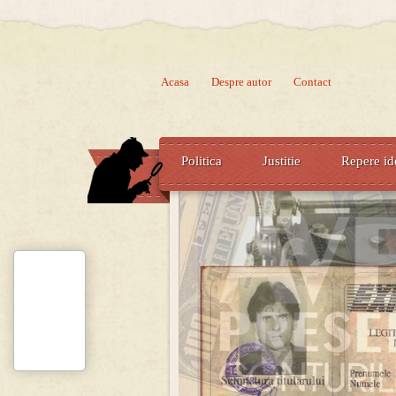
Acasa
Despre autor
Contact
Politica
Justitie
Repere id