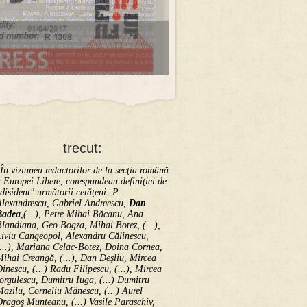
trecut:
În viziunea redactorilor de la secţia română
 Europei Libere, corespundeau definiţiei de
disident" următorii ce­tă­ţeni: P.
Alexandrescu, Gabriel Andreescu,
Dan
Badea
,(...), Petre Mihai Băcanu, Ana
landiana, Geo Bogza, Mihai Botez, (...),
Liviu Cangeopol, Alexandru Călinescu,
...), Mariana Celac-Botez, Doina Cornea,
ihai Creangă, (...), Dan Deşliu, Mircea
inescu, (...) Radu Filipescu, (...), Mircea
orgulescu, Dumitru Iuga, (...) Dumitru
azilu, Corneliu Mănescu, (...) Aurel
ragoş Munteanu, (...) Vasile Paraschiv,