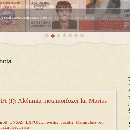
în costume, cu gulere albe
espre controversatele conturi secrete ale Securitatii.
cheta
"
a
"
B
 (I): Alchimia metamorfozei lui Marius
(
M
D
I
roll
,
CNSAS
,
EXPORT
,
investig
,
Justitie
,
Manipulare prin
M
rnatori Securitate
D