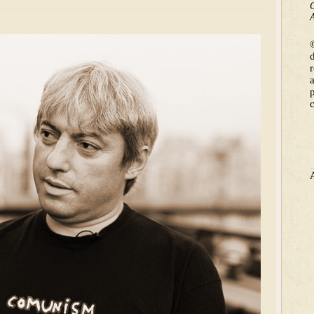
C
A
©