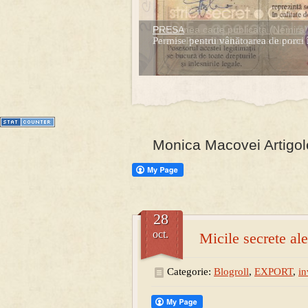
PRESA
Prima mea carte publicata (Nemira)
Permise pentru vânătoarea de porci 
Averea Presedintelui: prima lucrare d
1
2
3
4
5
6
7
Monica Macovei Artigol
28
oct.
Micile secrete a
Categorie:
Blogroll
,
EXPORT
,
in