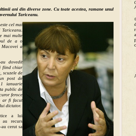
C
A
ltimii ani din diverse zone. Cu toate acestea, ramane unul
guvernului Tariceanu.
©
 este cel mai
i Tariceanu.
te mai multe
opul de a o
i, Macovei a
-
au dovedit
 fiind chiar
c, scuzele de
 un post de
1 ianuarie
ta public de
curor feroce
 ar fi facut
ui dictator.
itice a lui
) au recurs
i-au cerut sa