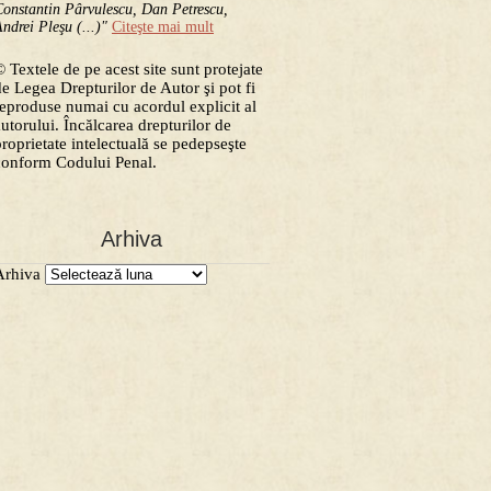
onstantin Pârvulescu, Dan Petrescu,
ndrei Pleşu (...)"
Citeşte mai mult
 Textele de pe acest site sunt protejate
de Legea Drepturilor de Autor şi pot fi
reproduse numai cu acordul explicit al
autorului. Încălcarea drepturilor de
proprietate intelectuală se pedepseşte
conform Codului Penal.
Arhiva
Arhiva