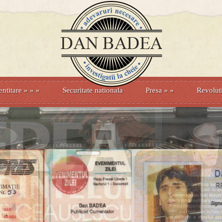
entitare
» »
»
Securitate nationala
Presa
»
»
Revolut