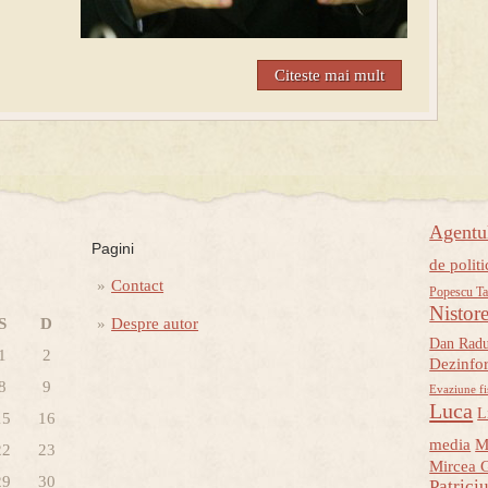
Citeste mai mult
Agent
Pagini
de politi
Contact
Popescu Ta
Nistor
S
D
Despre autor
Dan Rad
1
2
Dezinfo
8
9
Evaziune fi
Luca
L
15
16
media
M
22
23
Mircea 
29
30
Patrici