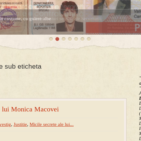
în costume, cu gulere albe
espre controversatele conturi secrete ale Securitatii.
e sub eticheta
"
a
"
B
le lui Monica Macovei
(
M
D
vestig
,
Justitie
,
Micile secrete ale lui...
I
M
D