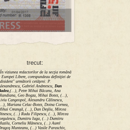
trecut:
În viziunea redactorilor de la secţia română
 Europei Libere, corespundeau definiţiei de
disident" următorii ce­tă­ţeni: P.
Alexandrescu, Gabriel Andreescu,
Dan
Badea
,(...), Petre Mihai Băcanu, Ana
landiana, Geo Bogza, Mihai Botez, (...),
Liviu Cangeopol, Alexandru Călinescu,
...), Mariana Celac-Botez, Doina Cornea,
ihai Creangă, (...), Dan Deşliu, Mircea
inescu, (...) Radu Filipescu, (...), Mircea
orgulescu, Dumitru Iuga, (...) Dumitru
azilu, Corneliu Mănescu, (...) Aurel
ragoş Munteanu, (...) Vasile Paraschiv,