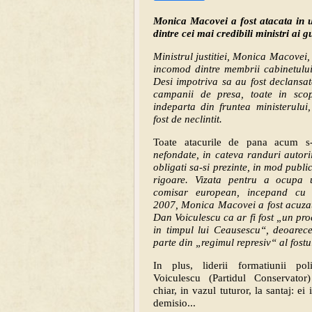
Monica Macovei a fost atacata in u
dintre cei mai credibili ministri ai 
Ministrul justitiei, Monica Macovei,
incomod dintre membrii cabinetulu
Desi impotriva sa au fost declansa
campanii de presa, toate in sc
indeparta din fruntea ministerulu
fost de neclintit.
Toate atacurile de pana acum s
nefondate, in cateva randuri autorii
obligati sa-si prezinte, in mod publi
rigoare. Vizata pentru a ocupa
comisar european, incepand cu 
2007, Monica Macovei a fost acuza
Dan Voiculescu ca ar fi fost „un pro
in timpul lui Ceausescu“, deoarece
parte din „regimul represiv“ al fostul
In plus, liderii formatiunii pol
Voiculescu (Partidul Conservator
chiar, in vazul tuturor, la santaj: ei 
demisio...