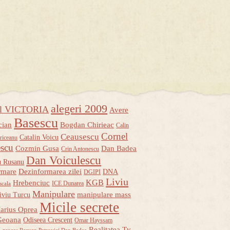
alegeri 2009
ul VICTORIA
Avere
Basescu
cian
Bogdan Chirieac
Calin
Cornel
Ceausescu
Catalin Voicu
riceanu
escu
Cozmin Gusa
Dan Badea
Crin Antonescu
Dan Voiculescu
u Rusanu
rmare
Dezinformarea zilei
DNA
DGIPI
Liviu
KGB
Hrebenciuc
ICE Dunarea
scala
Manipulare
manipulare mass
iviu Turcu
Micile secrete
arius Oprea
Geoana
Odiseea Crescent
Omar Hayssam
u
Realitatea Tv