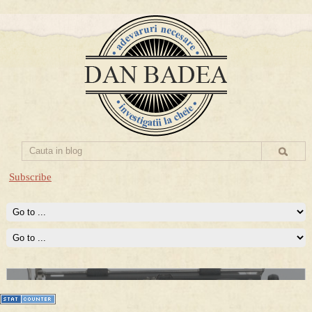
Subscribe
Prima mea carte publicata (Nemira)
Averea Presedintelui: prima lucrare despre controversatele
conturi secrete ale Securitatii.