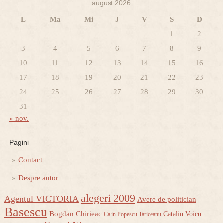
august 2026
L
Ma
Mi
J
V
S
D
1
2
3
4
5
6
7
8
9
10
11
12
13
14
15
16
17
18
19
20
21
22
23
24
25
26
27
28
29
30
31
« nov.
Pagini
Contact
Despre autor
alegeri 2009
Agentul VICTORIA
Avere de politician
Basescu
Bogdan Chirieac
Catalin Voicu
Calin Popescu Tariceanu