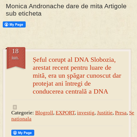
Monica Andronache dare de mita Artigole
sub eticheta
PRESA
Permise pentru vânătoarea de porci în costume, cu gulere albe
18
iun.
Șeful corupt al DNA Slobozia,
arestat recent pentru luare de
mită, era un șpăgar cunoscut dar
protejat ani întregi de
conducerea centrală a DNA
Categorie:
Blogroll
,
EXPORT
,
investig
,
Justitie
,
Presa
,
Sec
nationala