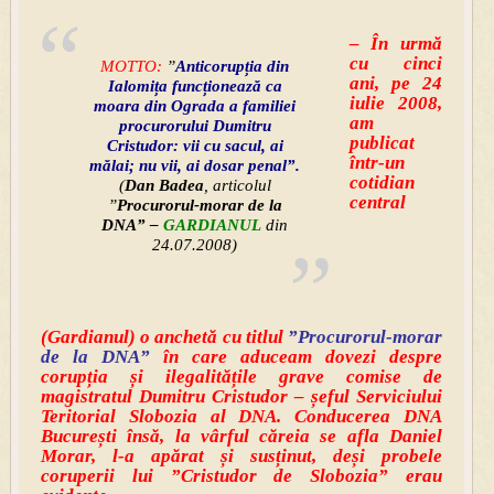
– În urmă
cu cinci
MOTTO:
”
Anticorupția din
ani, pe 24
Ialomița funcționează ca
iulie 2008,
moara din Ograda a familiei
am
procurorului Dumitru
publicat
Cristudor: vii cu sacul, ai
într-un
mălai; nu vii, ai dosar penal”.
cotidian
(
Dan Badea
, articolul
central
”
Procurorul-morar de la
DNA” –
GARDIANUL
din
24.07.2008)
(Gardianul) o anchetă cu titlul
”Procurorul-morar
de la DNA”
în care aduceam dovezi
despre
corupția și ilegalitățile grave comise de
magistratul Dumitru Cristudor – șeful Serviciului
Teritorial Slobozia al DNA. Conducerea DNA
București însă, la vârful căreia se afla Daniel
Morar, l-a apărat și susținut, deși probele
coruperii lui ”Cristudor de Slobozia” erau