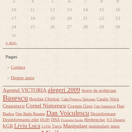
3
4
5
6
7
8
9
10
11
12
13
14
15
16
17
18
19
20
21
22
23
24
25
26
27
28
29
30
31
« nov.
Pagini
Contact
Despre autor
alegeri 2009
Agentul VICTORIA
Avere de politician
Basescu
Bogdan Chirieac
Catalin Voicu
Calin Popescu Tariceanu
Cornel Nistorescu
Ceausescu
Cozmin Gusa
Dan
Crin Antonescu
Dan Voiculescu
Badea
Dezinformare
Dan Radu Rusanu
Dezinformarea zilei
Hrebenciuc
DNA
DGIPI
ICE Dunarea
Evaziune fiscala
Liviu Luca
Manipulare
KGB
manipulare mass
Liviu Turcu