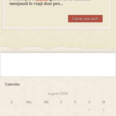
menţinută în viaţă doar pen...
Citeste mai mult
Calendar
august 2026
L
Ma
Mi
J
V
S
D
1
2