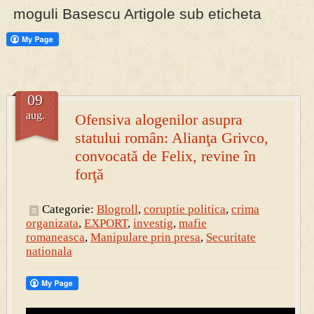
moguli Basescu Artigole sub eticheta
PRESA
Permise pentru vânătoarea de porci în costume, cu gulere albe
09
aug.
Ofensiva alogenilor asupra
statului român: Alianţa Grivco,
convocată de Felix, revine în
forţă
Categorie:
Blogroll
,
coruptie politica
,
crima
organizata
,
EXPORT
,
investig
,
mafie
romaneasca
,
Manipulare prin presa
,
Securitate
nationala