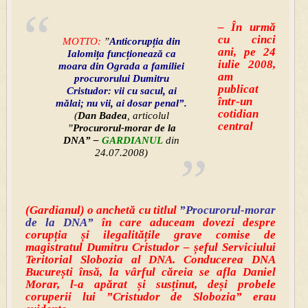
– În urmă
cu cinci
MOTTO:
”
Anticorupția din
ani, pe 24
Ialomița funcționează ca
iulie 2008,
moara din Ograda a familiei
am
procurorului Dumitru
publicat
Cristudor: vii cu sacul, ai
într-un
mălai; nu vii, ai dosar penal”.
cotidian
(
Dan Badea
, articolul
central
”
Procurorul-morar de la
DNA” –
GARDIANUL
din
24.07.2008)
(Gardianul) o anchetă cu titlul
”Procurorul-morar
de la DNA”
în care aduceam dovezi
despre
corupția și ilegalitățile grave comise de
magistratul Dumitru Cristudor – șeful Serviciului
Teritorial Slobozia al DNA. Conducerea DNA
București însă, la vârful căreia se afla Daniel
Morar, l-a apărat și susținut, deși probele
coruperii lui ”Cristudor de Slobozia” erau