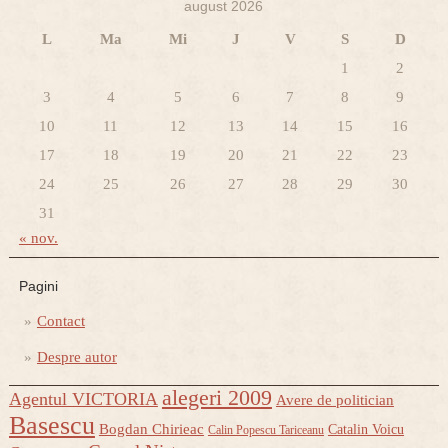
august 2026
L
Ma
Mi
J
V
S
D
1
2
3
4
5
6
7
8
9
10
11
12
13
14
15
16
17
18
19
20
21
22
23
24
25
26
27
28
29
30
31
« nov.
Pagini
Contact
Despre autor
alegeri 2009
Agentul VICTORIA
Avere de politician
Basescu
Bogdan Chirieac
Catalin Voicu
Calin Popescu Tariceanu