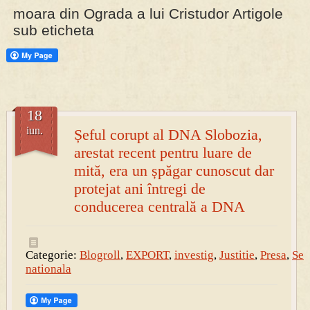
moara din Ograda a lui Cristudor Artigole
sub eticheta
PRESA
Permise pentru vânătoarea de porci în costume, cu gulere albe
18
iun.
Șeful corupt al DNA Slobozia,
arestat recent pentru luare de
mită, era un șpăgar cunoscut dar
protejat ani întregi de
conducerea centrală a DNA
Categorie:
Blogroll
,
EXPORT
,
investig
,
Justitie
,
Presa
,
Sec
nationala