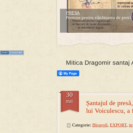
PRESA
Prima mea carte publicata (Nemira)
Permise pentru vânătoarea de porci 
Averea Presedintelui: prima lucrare d
1
2
3
4
5
6
7
Mitica Dragomir santaj 
30
mai
Șantajul de presă,
lui Voiculescu, a
Categorie:
Blogroll
,
EXPORT
,
in