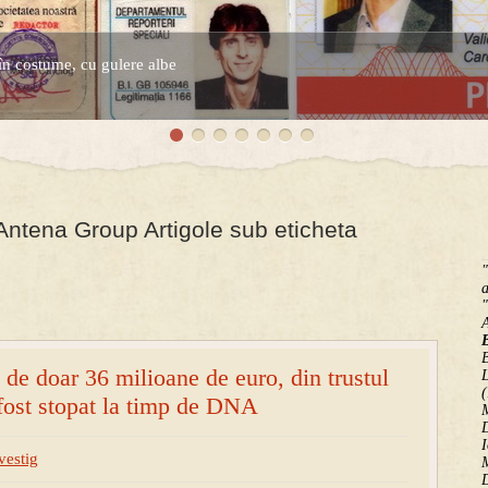
în costume, cu gulere albe
espre controversatele conturi secrete ale Securitatii.
Antena Group Artigole sub eticheta
"
a
"
B
 de doar 36 milioane de euro, din trustul
(
 fost stopat la timp de DNA
M
D
I
vestig
M
D