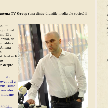
C
A
Antena TV Group (
una dintre diviziile media ale societății
©
onului
 joc fiind
ni. El a
 anual, de
n cablu a
i Antena
in
 de el ar fi
ne
re despre
urorilor
reventivă a
 zile, suma
canalelor
 milioane
30.05...