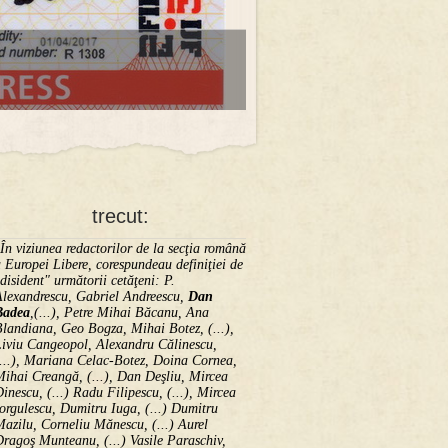
trecut:
În viziunea redactorilor de la secţia română
 Europei Libere, corespundeau definiţiei de
disident" următorii ce­tă­ţeni: P.
Alexandrescu, Gabriel Andreescu,
Dan
Badea
,(...), Petre Mihai Băcanu, Ana
landiana, Geo Bogza, Mihai Botez, (...),
Liviu Cangeopol, Alexandru Călinescu,
...), Mariana Celac-Botez, Doina Cornea,
ihai Creangă, (...), Dan Deşliu, Mircea
inescu, (...) Radu Filipescu, (...), Mircea
orgulescu, Dumitru Iuga, (...) Dumitru
azilu, Corneliu Mănescu, (...) Aurel
ragoş Munteanu, (...) Vasile Paraschiv,