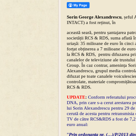
Sorin George Alexandrescu
, șeful
INTACT) a fost reținut, în
această seară, pentru șantajarea patr
societății RCS & RDS, suma aflată în
uriașă: 35 milioane de euro în cinci a
forțat obținerea a 7 milioane de euro
la RCS & RDS, pentru difuzarea pri
canalelor de televiziune ale trustulu
Group. În caz contrar, amenința Sor
Alexandrescu, grupul media controlat
difuzat pe toate canalele voiculescie
controlate, materiale compromițătoa
RCS & RDS.
UPDATE
:
Conform referatului proc
DNA, prin care s-a cerut arestarea p
lui Sorin Alexandrescu pentru 29 de
cerută de acesta pentru retransmisia 
TV de către RCS&RDS a fost de 7,2
euro anual:
”
Prin ordonanta nr. (…)/P/2013 din 