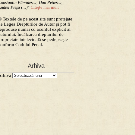
onstantin Pârvulescu, Dan Petrescu,
ndrei Pleşu (...)"
Citeşte mai mult
 Textele de pe acest site sunt protejate
de Legea Drepturilor de Autor şi pot fi
reproduse numai cu acordul explicit al
autorului. Încălcarea drepturilor de
proprietate intelectuală se pedepseşte
conform Codului Penal.
Arhiva
Arhiva