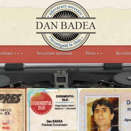
entitare
» »
»
Securitate nationala
Presa
»
»
Revolut