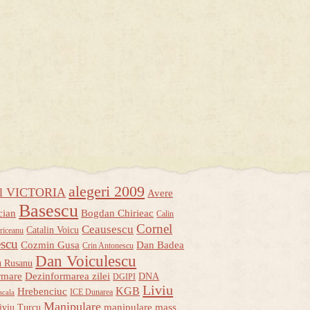
alegeri 2009
ul VICTORIA
Avere
Basescu
cian
Bogdan Chirieac
Calin
Cornel
Ceausescu
Catalin Voicu
riceanu
escu
Cozmin Gusa
Dan Badea
Crin Antonescu
Dan Voiculescu
u Rusanu
rmare
Dezinformarea zilei
DNA
DGIPI
Liviu
KGB
Hrebenciuc
ICE Dunarea
scala
Manipulare
manipulare mass
iviu Turcu