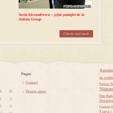
Sorin Alexandrescu – șeful șantajist de la
Antena Group
Citeste mai mult
Agent
Pagini
de politi
Contact
Popescu Ta
Nistor
S
D
Despre autor
Dan Rad
1
2
Dezinfo
8
9
Evaziune fi
Luca
L