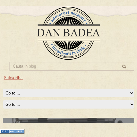
Subscribe
Prima mea carte publicata (Nemira)
Averea Presedintelui: prima lucrare despre controversatele
conturi secrete ale Securitatii.