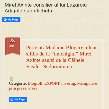
Mirel Axinte consilier al lui Lazaroiu
Artigole sub eticheta
PRESA
Permise pentru vânătoarea de porci în costume, cu gulere albe
23
iun.
Protejat: Madame Blogary a luat
sifilis de la ”tinichigiul” Mirel
Axinte sau/și de la Câinele
Vasile, Nedormitu etc.
Categorie:
Blogroll
,
EXPORT
,
investig
,
Manipulare
prin presa
,
Presa