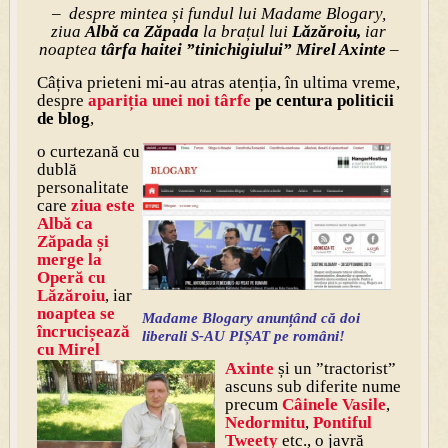
–
despre mintea și fundul lui Madame Blogary,
ziua
Albă ca Zăpada
la brațul lui
Lăzăroiu,
iar
noaptea
târfa haitei ”tinichigiului” Mirel Axinte
–
Câțiva prieteni mi-au atras atenția, în ultima vreme,
despre
apariția unei noi târfe
pe centura politicii
de blog
,
o curtezană cu
dublă
personalitate
care
ziua este
Albă ca
Zăpada și
merge la
Operă cu
Lăzăroiu
, iar
noaptea se
Madame Blogary anunțând că doi
încrucișează
liberali S-AU PIȘAT pe români!
cu
Mirel
Axinte
și un ”tractorist”
ascuns sub diferite nume
precum
Câinele Vasile
,
Nedormitu
,
Pontiful
Tweety
etc., o javră