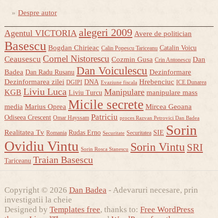
Despre autor
alegeri 2009
Agentul VICTORIA
Avere de politician
Basescu
Bogdan Chirieac
Catalin Voicu
Calin Popescu Tariceanu
Cornel Nistorescu
Ceausescu
Cozmin Gusa
Dan
Crin Antonescu
Dan Voiculescu
Badea
Dezinformare
Dan Radu Rusanu
Dezinformarea zilei
Hrebenciuc
DNA
DGIPI
ICE Dunarea
Evaziune fiscala
Liviu Luca
Manipulare
KGB
manipulare mass
Liviu Turcu
Micile secrete
media
Marius Oprea
Mircea Geoana
Patriciu
Odiseea Crescent
Omar Hayssam
proces Razvan Petrovici Dan Badea
Sorin
Realitatea Tv
Rudas Erno
SIE
Romania
Securitatea
Securitate
Ovidiu Vintu
Sorin Vintu
SRI
Sorin Rosca Stanescu
Traian Basescu
Tariceanu
Copyright © 2026
Dan Badea
- Adevaruri necesare, prin
investigatii la cheie
Designed by
Templates free
, thanks to:
Free WordPress