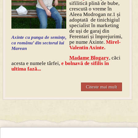
sifilitică plină de bube,
crescută o vreme în
Aleea Modrogan nr.1 și
adoptată de tinichigiul
specialist în marketing
de uși de garaj din
Ferentari și împrejurimi,
Axinte cu punga de semințe,
pe nume Axinte.
Mirel-
ca românu’ din sectorul lui
Valentin Axinte.
Marean
Madame Blogary
, căci
acesta e numele târfei,
e bolnavă de sifilis în
ultima fază...
Citeste mai mult