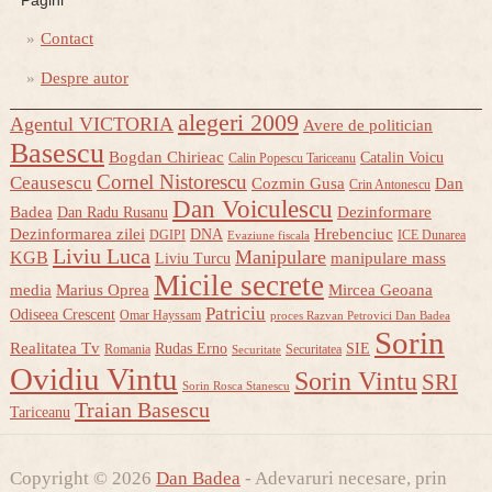
Pagini
Contact
Despre autor
alegeri 2009
Agentul VICTORIA
Avere de politician
Basescu
Bogdan Chirieac
Catalin Voicu
Calin Popescu Tariceanu
Cornel Nistorescu
Ceausescu
Cozmin Gusa
Dan
Crin Antonescu
Dan Voiculescu
Badea
Dezinformare
Dan Radu Rusanu
Dezinformarea zilei
Hrebenciuc
DNA
DGIPI
ICE Dunarea
Evaziune fiscala
Liviu Luca
Manipulare
KGB
manipulare mass
Liviu Turcu
Micile secrete
media
Marius Oprea
Mircea Geoana
Patriciu
Odiseea Crescent
Omar Hayssam
proces Razvan Petrovici Dan Badea
Sorin
Realitatea Tv
Rudas Erno
SIE
Romania
Securitatea
Securitate
Ovidiu Vintu
Sorin Vintu
SRI
Sorin Rosca Stanescu
Traian Basescu
Tariceanu
Copyright © 2026
Dan Badea
- Adevaruri necesare, prin