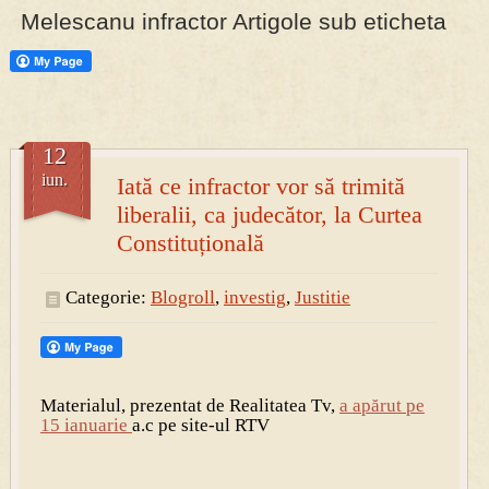
Melescanu infractor Artigole sub eticheta
PRESA
Permise pentru vânătoarea de porci în costume, cu gulere albe
12
iun.
Iată ce infractor vor să trimită
liberalii, ca judecător, la Curtea
Constituțională
Categorie:
Blogroll
,
investig
,
Justitie
Materialul, prezentat de Realitatea Tv,
a apărut pe
15 ianuarie
a.c pe site-ul RTV