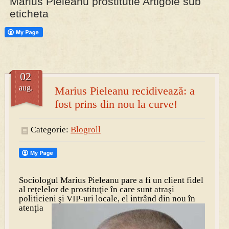
Marius Pieleanu prostitutie Artigole sub
eticheta
PRESA
Permise pentru vânătoarea de porci în costume, cu gulere albe
02
aug.
Marius Pieleanu recidivează: a
fost prins din nou la curve!
Categorie:
Blogroll
Sociologul Marius Pieleanu pare a fi un client fidel
al reţelelor de prostituţie în care sunt atraşi
politicieni şi VIP-uri
locale, el intrând din nou în
atenţia