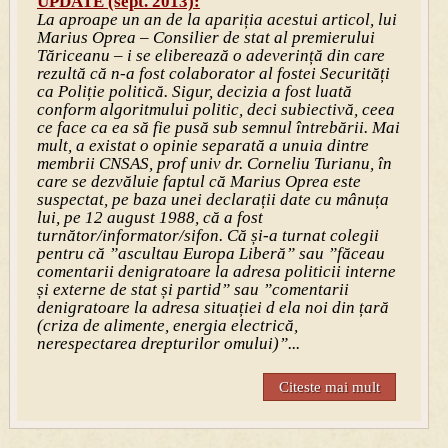
UPDATE (sept. 2013):
La aproape un an de la apariția acestui articol, lui
Marius Oprea – Consilier de stat al premierului
Tăriceanu – i se eliberează o adeverință din care
rezultă că n-a fost colaborator al fostei Securități
ca Poliție politică. Sigur, decizia a fost luată
conform algoritmului politic, deci subiectivă, ceea
ce face ca ea să fie pusă sub semnul întrebării. Mai
mult, a existat o opinie separată a unuia dintre
membrii CNSAS, prof univ dr. Corneliu Turianu, în
care se dezvăluie faptul că Marius Oprea este
suspectat, pe baza unei declarații date cu mânuța
lui, pe 12 august 1988, că a fost
turnător/informator/sifon. Că și-a turnat colegii
pentru că ”ascultau Europa Liberă” sau ”făceau
comentarii denigratoare la adresa politicii interne
și externe de stat și partid” sau ”comentarii
denigratoare la adresa situației d ela noi din țară
(criza de alimente, energia electrică,
nerespectarea drepturilor omului)”...
Citeste mai mult