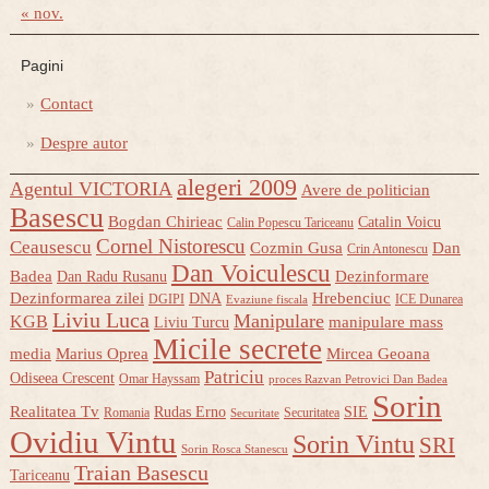
« nov.
Pagini
Contact
Despre autor
alegeri 2009
Agentul VICTORIA
Avere de politician
Basescu
Bogdan Chirieac
Catalin Voicu
Calin Popescu Tariceanu
Cornel Nistorescu
Ceausescu
Cozmin Gusa
Dan
Crin Antonescu
Dan Voiculescu
Badea
Dezinformare
Dan Radu Rusanu
Dezinformarea zilei
Hrebenciuc
DNA
DGIPI
ICE Dunarea
Evaziune fiscala
Liviu Luca
Manipulare
KGB
manipulare mass
Liviu Turcu
Micile secrete
media
Marius Oprea
Mircea Geoana
Patriciu
Odiseea Crescent
Omar Hayssam
proces Razvan Petrovici Dan Badea
Sorin
Realitatea Tv
Rudas Erno
SIE
Romania
Securitatea
Securitate
Ovidiu Vintu
Sorin Vintu
SRI
Sorin Rosca Stanescu
Traian Basescu
Tariceanu