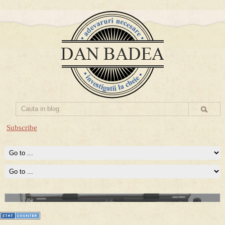
Subscribe
Prima mea carte publicata (Nemira)
Averea Presedintelui: prima lucrare despre controversatele
conturi secrete ale Securitatii.