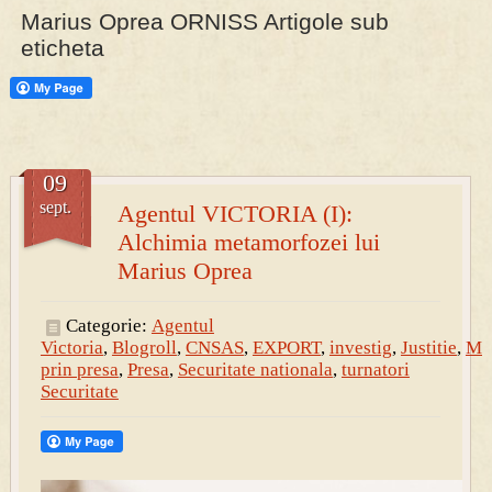
Marius Oprea ORNISS Artigole sub
eticheta
PRESA
Permise pentru vânătoarea de porci în costume, cu gulere albe
09
sept.
Agentul VICTORIA (I):
Alchimia metamorfozei lui
Marius Oprea
Categorie:
Agentul
Victoria
,
Blogroll
,
CNSAS
,
EXPORT
,
investig
,
Justitie
,
Ma
prin presa
,
Presa
,
Securitate nationala
,
turnatori
Securitate