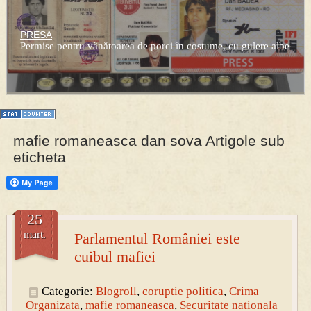
Prima mea carte publicata (Nemira)
Averea Presedintelui: prima lucrare despre controversatele
conturi secrete ale Securitatii.
PRESA
Permise pentru vânătoarea de porci în costume, cu gulere albe
mafie romaneasca dan sova Artigole sub
eticheta
25
mart.
Parlamentul României este
cuibul mafiei
Categorie:
Blogroll
,
coruptie politica
,
Crima
Organizata
,
mafie romaneasca
,
Securitate nationala