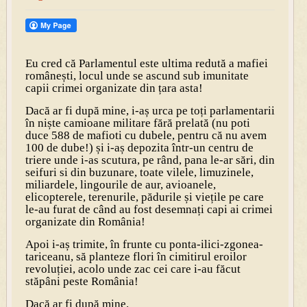
Eu cred că Parlamentul este ultima redută a mafiei
românești, locul unde se ascund sub imunitate
capii crimei organizate din țara asta!
Dacă ar fi după mine, i-aș urca pe toți parlamentarii
în niște camioane militare fără prelată (nu poti
duce 588 de mafioti cu dubele, pentru că nu avem
100 de dube!) și i-aș depozita într-un centru de
triere unde i-as scutura, pe rând, pana le-ar sări, din
seifuri si din buzunare, toate vilele, limuzinele,
miliardele, lingourile de aur, avioanele,
elicopterele, terenurile, pădurile și viețile pe care
le-au furat de când au fost desemnați capi ai crimei
organizate din România!
Apoi i-aș trimite, în frunte cu ponta-ilici-zgonea-
tariceanu, să planteze flori în cimitirul eroilor
revoluției, acolo unde zac cei care i-au făcut
stăpâni peste România!
Dacă ar fi după mine.