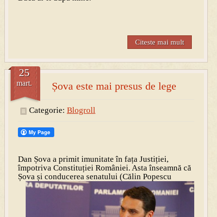
Citeste mai mult
25
mart.
Șova este mai presus de lege
Categorie:
Blogroll
Dan Șova a primit imunitate în fața Justiției,
împotriva Constituției României. Asta înseamnă că
Șova și co
nducerea senatului (Călin Popescu