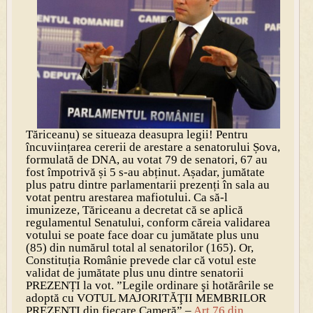
Tăriceanu) se situeaza deasupra legii! Pentru
încuviințarea cererii de arestare a senatorului Șova,
formulată de DNA, au votat 79 de senatori, 67 au
fost împotrivă și 5 s-au abținut. Așadar, jumătate
plus patru dintre parlamentarii prezenți în sala au
votat pentru arestarea mafiotului. Ca să-l
imunizeze, Tăriceanu a decretat că se aplică
regulamentul Senatului, conform căreia validarea
votului se poate face doar cu jumătate plus unu
(85) din numărul total al senatorilor (165). Or,
Constituția Românie prevede clar că votul este
validat de jumătate plus unu dintre senatorii
PREZENȚI la vot. ”Legile ordinare şi hotărârile se
adoptă cu VOTUL MAJORITĂŢII MEMBRILOR
PREZENŢI din fiecare Cameră” –
Art 76 din