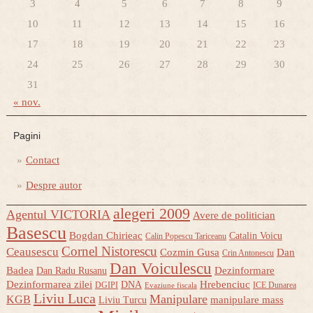
3
4
5
6
7
8
9
10
11
12
13
14
15
16
17
18
19
20
21
22
23
24
25
26
27
28
29
30
31
« nov.
Pagini
Contact
Despre autor
alegeri 2009
Agentul VICTORIA
Avere de politician
Basescu
Bogdan Chirieac
Catalin Voicu
Calin Popescu Tariceanu
Cornel Nistorescu
Ceausescu
Cozmin Gusa
Dan
Crin Antonescu
Dan Voiculescu
Badea
Dezinformare
Dan Radu Rusanu
Dezinformarea zilei
Hrebenciuc
DNA
DGIPI
ICE Dunarea
Evaziune fiscala
Liviu Luca
Manipulare
KGB
manipulare mass
Liviu Turcu