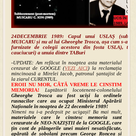
24DECEMBRIE 1989: Capul unui USLAȘ (subloco
MUICARU și nu al lui Gheorghe Trosca, așa cum s-a cre
furnizate de colegii acestora din fosta USLA), tăi
cauciucuri) a unuia dintre TABuri
-UPDATE: Am refăcut în noaptea asta materialul
cenzurat de GOOGLE (
VEZI AICI
) la reclamația
mincinoasă a Mirelei Iacob, patronul șantajist de
la ziarul CURENTUL.
EROII NU MOR, CÂTĂ VREME LE CINSTIM
MEMORIA!
Luptătorii locotenent-colonelului
Gheorghe Trosca
au fost uciși la ordinele
rusnacilor care au ocupat Ministerul Apărării
Naționale în noaptea de 22 decembrie 1989!
Nimeni nu i-a pedepsit pe ucigași! Ba mai mult,
materialele care le cinstesc memoria sunt
cenzurate de NEO-NAZIȘTII de la GOOGLE, care
țin cont de plângerile unei muieri nesatisfăcute,
apărată de șobolani precum George Roncea și