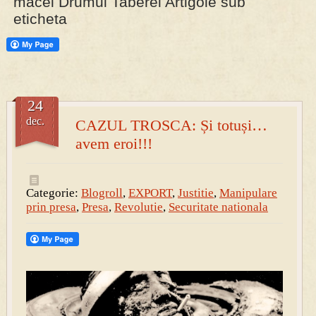
macel Drumul Taberei Artigole sub
eticheta
PRESA
Permise pentru vânătoarea de porci în costume, cu gulere albe
24
dec.
CAZUL TROSCA: Și totuși…
avem eroi!!!
Categorie:
Blogroll
,
EXPORT
,
Justitie
,
Manipulare
prin presa
,
Presa
,
Revolutie
,
Securitate nationala