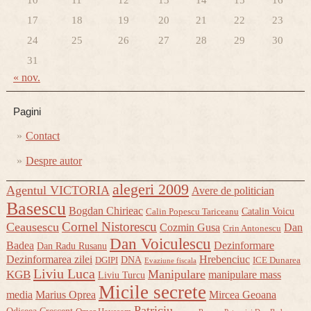
10
11
12
13
14
15
16
17
18
19
20
21
22
23
24
25
26
27
28
29
30
31
« nov.
Pagini
Contact
Despre autor
alegeri 2009
Agentul VICTORIA
Avere de politician
Basescu
Bogdan Chirieac
Catalin Voicu
Calin Popescu Tariceanu
Cornel Nistorescu
Ceausescu
Cozmin Gusa
Dan
Crin Antonescu
Dan Voiculescu
Badea
Dezinformare
Dan Radu Rusanu
Dezinformarea zilei
Hrebenciuc
DNA
DGIPI
ICE Dunarea
Evaziune fiscala
Liviu Luca
Manipulare
KGB
manipulare mass
Liviu Turcu
Micile secrete
media
Marius Oprea
Mircea Geoana
Patriciu