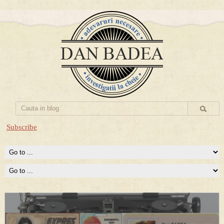
Subscribe
Prima mea carte publicata (Nemira)
Averea Presedintelui: prima lucrare despre controversatele
conturi secrete ale Securitatii.