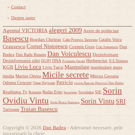
Contact
Despre autor
alegeri 2009
Agentul VICTORIA
Avere de politician
Basescu
Bogdan Chirieac
Catalin Voicu
Calin Popescu Tariceanu
Cornel Nistorescu
Ceausescu
Cozmin Gusa
Dan
Crin Antonescu
Dan Voiculescu
Badea
Dezinformare
Dan Radu Rusanu
Dezinformarea zilei
Hrebenciuc
DNA
DGIPI
ICE Dunarea
Evaziune fiscala
Liviu Luca
Manipulare
KGB
manipulare mass
Liviu Turcu
Micile secrete
media
Marius Oprea
Mircea Geoana
Patriciu
Odiseea Crescent
Omar Hayssam
proces Razvan Petrovici Dan Badea
Sorin
Realitatea Tv
Rudas Erno
SIE
Romania
Securitatea
Securitate
Ovidiu Vintu
Sorin Vintu
SRI
Sorin Rosca Stanescu
Traian Basescu
Tariceanu
Copyright © 2026
Dan Badea
- Adevaruri necesare, prin
investigatii la cheie