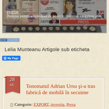
PRESA
Permise pentru vânătoarea de porci în costume, cu gulere albe
Lelia Munteanu Artigole sub eticheta
28
iul.
Tonomatul Adrian Ursu şi-a tras
fabrică de mobilă în secuime
Categorie:
EXPORT
,
investig
,
Presa