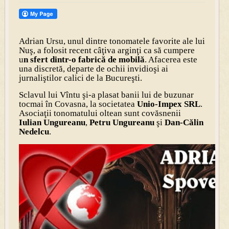
Adrian Ursu, unul dintre tonomatele favorite ale lui
Nuş, a folosit recent câţiva arginţi ca să cumpere
u
n sfert dintr-o fabrică de mobilă
. Afacerea este
una discretă, departe de ochii invidioşi ai
jurnaliştilor calici de la Bucureşti.
Sclavul lui Vîntu şi-a plasat banii lui de buzunar
tocmai în Covasna, la societatea
Unio-Impex SRL
.
Asociaţii tonomatului oltean sunt covăsnenii
Iulian Ungureanu
,
Petru Ungureanu
şi
Dan-Călin
Nedelcu
.