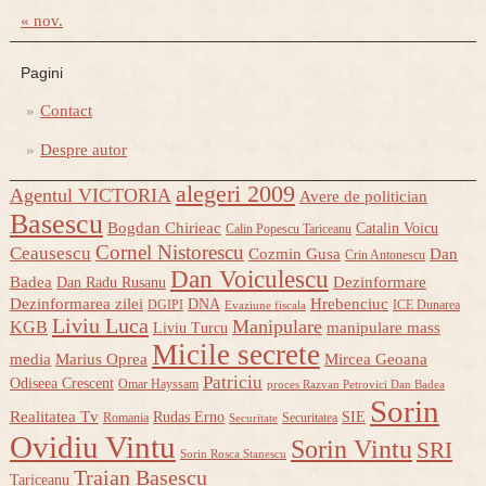
« nov.
Pagini
Contact
Despre autor
alegeri 2009
Agentul VICTORIA
Avere de politician
Basescu
Bogdan Chirieac
Catalin Voicu
Calin Popescu Tariceanu
Cornel Nistorescu
Ceausescu
Cozmin Gusa
Dan
Crin Antonescu
Dan Voiculescu
Badea
Dezinformare
Dan Radu Rusanu
Dezinformarea zilei
Hrebenciuc
DNA
DGIPI
ICE Dunarea
Evaziune fiscala
Liviu Luca
Manipulare
KGB
manipulare mass
Liviu Turcu
Micile secrete
media
Marius Oprea
Mircea Geoana
Patriciu
Odiseea Crescent
Omar Hayssam
proces Razvan Petrovici Dan Badea
Sorin
Realitatea Tv
Rudas Erno
SIE
Romania
Securitatea
Securitate
Ovidiu Vintu
Sorin Vintu
SRI
Sorin Rosca Stanescu
Traian Basescu
Tariceanu