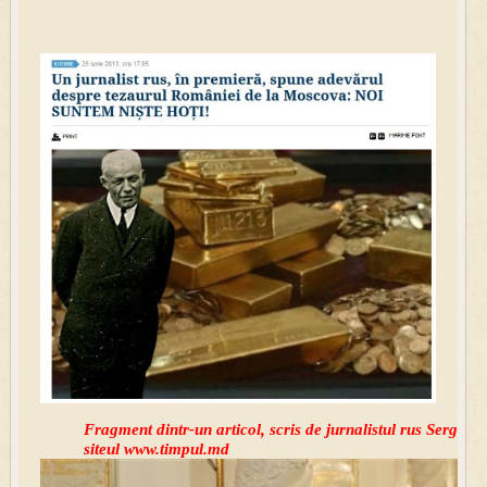
Fragment dintr-un articol, scris de jurnalistul rus Serghei
siteul www.timpul.md