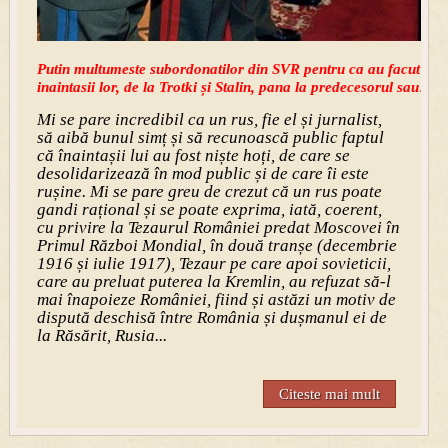
Putin multumeste subordonatilor din SVR pentru ca au facut totul
inaintasii lor, de la Trotki și Stalin, pana la predecesorul sau!
Mi se pare incredibil ca un rus, fie el și jurnalist,
să aibă bunul simț și să recunoască public faptul
că înaintașii lui au fost niște hoți, de care se
desolidarizează în mod public și de care îi este
rușine. Mi se pare greu de crezut că un rus poate
gandi rațional și se poate exprima, iată, coerent,
cu privire la Tezaurul României predat Moscovei în
Primul Război Mondial, în două tranșe (decembrie
1916 și iulie 1917), Tezaur pe care apoi sovieticii,
care au preluat puterea la Kremlin, au refuzat să-l
mai înapoieze României, fiind și astăzi un motiv de
dispută deschisă între România și dușmanul ei de
la Răsărit, Rusia...
Citeste mai mult