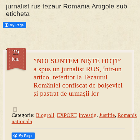
jurnalist rus tezaur Romania Artigole sub
eticheta
PRESA
Permise pentru vânătoarea de porci în costume, cu gulere albe
29
iun.
”NOI SUNTEM NIȘTE HOȚI”
a spus un jurnalist RUS, într-un
articol referitor la Tezaurul
României confiscat de bolșevici
și pastrat de urmașii lor
Categorie:
Blogroll
,
EXPORT
,
investig
,
Justitie
,
Romanis
nationala