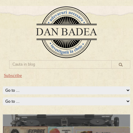
Subscribe
Prima mea carte publicata (Nemira)
Averea Presedintelui: prima lucrare despre controversatele
conturi secrete ale Securitatii.