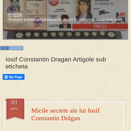
PRESA
Permise pentru vânătoarea de porci în costume, cu gulere albe
Iosif Constantin Dragan Artigole sub
eticheta
01
nov.
Micile secrete ale lui Iosif
Constantin Drăgan