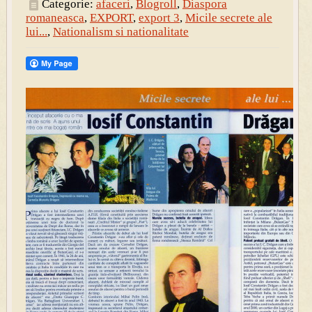
Categorie:
afaceri
,
Blogroll
,
Diaspora
romaneasca
,
EXPORT
,
export 3
,
Micile secrete ale
lui...
,
Nationalism si nationalitate