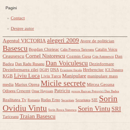
Pagini
Contact
Despre autor
alegeri 2009
Agentul VICTORIA
Avere de politician
Basescu
Bogdan Chirieac
Catalin Voicu
Calin Popescu Tariceanu
Cornel Nistorescu
Ceausescu
Cozmin Gusa
Dan
Crin Antonescu
Dan Voiculescu
Badea
Dezinformare
Dan Radu Rusanu
Dezinformarea zilei
Hrebenciuc
DNA
DGIPI
ICE Dunarea
Evaziune fiscala
Liviu Luca
Manipulare
KGB
manipulare mass
Liviu Turcu
Micile secrete
media
Marius Oprea
Mircea Geoana
Patriciu
Odiseea Crescent
Omar Hayssam
proces Razvan Petrovici Dan Badea
Sorin
Realitatea Tv
Rudas Erno
SIE
Romania
Securitatea
Securitate
Ovidiu Vintu
Sorin Vintu
SRI
Sorin Rosca Stanescu
Traian Basescu
Tariceanu