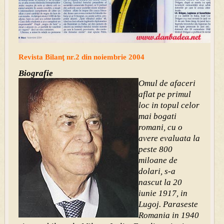
Revista Bilanţ nr.2 din noiembrie 2004
Biografie
Omul de afaceri
aflat pe primul
loc in topul celor
mai bogati
romani, cu o
avere evaluata la
peste 800
miloane de
dolari, s-a
nascut la 20
iunie 1917, in
Lugoj. Paraseste
Romania in 1940