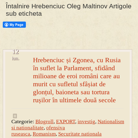
Întalnire Hrebenciuc Oleg Maltinov Artigole
sub eticheta
12
iun.
Hrebenciuc și Zgonea, cu Rusia
în suflet la Parlament, sfidând
milioane de eroi români care au
murit cu sufletul sfâșiat de
glonțul, baioneta sau tortura
rușilor în ultimele două secole
Categorie:
Blogroll
,
EXPORT
,
investig
,
Nationalism
si nationalitate
,
ofensiva
ruseasca
,
Romanism
,
Securitate nationala