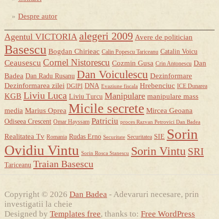
Despre autor
alegeri 2009
Agentul VICTORIA
Avere de politician
Basescu
Bogdan Chirieac
Catalin Voicu
Calin Popescu Tariceanu
Cornel Nistorescu
Ceausescu
Cozmin Gusa
Dan
Crin Antonescu
Dan Voiculescu
Badea
Dezinformare
Dan Radu Rusanu
Dezinformarea zilei
Hrebenciuc
DNA
DGIPI
ICE Dunarea
Evaziune fiscala
Liviu Luca
Manipulare
KGB
manipulare mass
Liviu Turcu
Micile secrete
media
Marius Oprea
Mircea Geoana
Patriciu
Odiseea Crescent
Omar Hayssam
proces Razvan Petrovici Dan Badea
Sorin
Realitatea Tv
Rudas Erno
SIE
Romania
Securitatea
Securitate
Ovidiu Vintu
Sorin Vintu
SRI
Sorin Rosca Stanescu
Traian Basescu
Tariceanu
Copyright © 2026
Dan Badea
- Adevaruri necesare, prin
investigatii la cheie
Designed by
Templates free
, thanks to:
Free WordPress