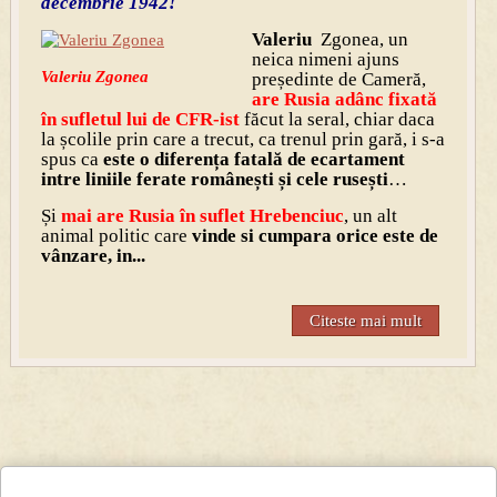
decembrie 1942!
Valeriu
Zgonea, un
neica nimeni ajuns
Valeriu Zgonea
președinte de Cameră,
are Rusia adânc fixată
în sufletul lui de CFR-ist
făcut la seral, chiar daca
la școlile prin care a trecut, ca trenul prin gară, i s-a
spus ca
este o diferența fatală de ecartament
intre liniile ferate românești și cele rusești
…
Și
mai are Rusia în suflet Hrebenciuc
, un alt
animal politic care
vinde si cumpara orice este de
vânzare, in...
Citeste mai mult