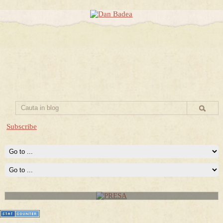
Subscribe
PRESA
Permise pentru vânătoarea de porci în costume, cu gulere albe