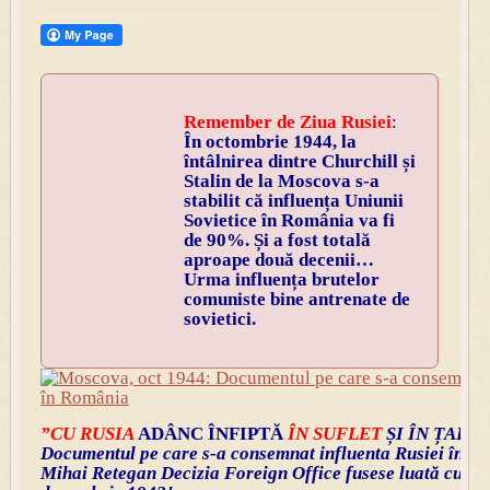
Remember de Ziua Rusiei
:
În octombrie 1944, la
întâlnirea dintre Churchill și
Stalin de la Moscova s-a
stabilit că influența Uniunii
Sovietice în România va fi
de 90%. Și a fost totală
aproape două decenii…
Urma influența brutelor
comunist
e bine antrenate de
sovietici.
”CU RUSIA
ADÂNC ÎNFIPTĂ
ÎN SUFLET
ȘI ÎN ȚARĂ”
Documentul pe care s-a consemnat influenta Rusiei în R
Mihai Retegan Decizia Foreign Office fusese luată cu doi 