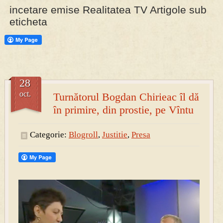
incetare emise Realitatea TV Artigole sub
eticheta
PRESA
Permise pentru vânătoarea de porci în costume, cu gulere albe
28
oct.
Turnătorul Bogdan Chirieac îl dă
în primire, din prostie, pe Vîntu
Categorie:
Blogroll
,
Justitie
,
Presa