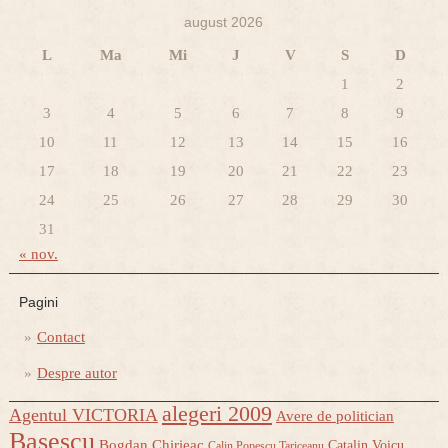
august 2026
L
Ma
Mi
J
V
S
D
1
2
3
4
5
6
7
8
9
10
11
12
13
14
15
16
17
18
19
20
21
22
23
24
25
26
27
28
29
30
31
« nov.
Pagini
Contact
Despre autor
alegeri 2009
Agentul VICTORIA
Avere de politician
Basescu
Bogdan Chirieac
Catalin Voicu
Calin Popescu Tariceanu