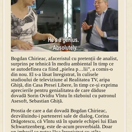
Bogdan Chirieac, afaceristul cu pretenții de analist,
surprins pe tehnică în mediu ambiental în timp ce
se autodefinea ca fiind „pielea p…lii”, a comis-o
din nou. El s-a lăsat înregistrat, în culisele
studioului de televiziune al Realitatea TV, aripa
Ghiță, din Casa Presei Libere, în timp ce-și exprima
aprecierile pentru genialitatea de care dăduse
dovadă Sorin Ovidiu Vîntu în războiul cu patronul
Asesoft, Sebastian Ghiță.
Prostia de care a dat dovadă Bogdan Chirieac,
dezvăluindu-i partenerei sale de dialog, Corina
Drăgotescu, că Vîntu stă în spatele echipei lui Elan
Schwartzenberg, este de-acum proverbială. Doar
un imbecil se putea lăsa înregistrat cu atâta