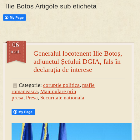
Ilie Botos Artigole sub eticheta
PRESA
Permise pentru vânătoarea de porci în costume, cu gulere albe
06
mart.
Generalul locotenent Ilie Botoș,
adjunctul Șefului DGIA, fals în
declarația de interese
Categorie:
coruptie politica
,
mafie
romaneasca
,
Manipulare prin
presa
,
Presa
,
Securitate nationala