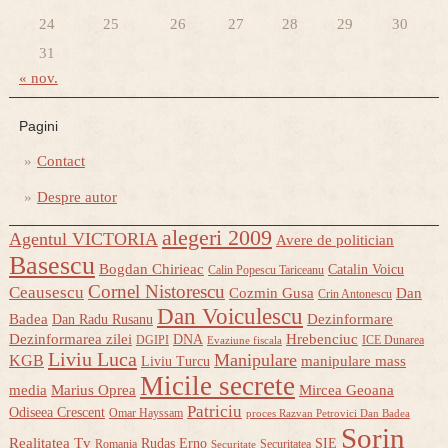
24
25
26
27
28
29
30
31
« nov.
Pagini
Contact
Despre autor
alegeri 2009
Agentul VICTORIA
Avere de politician
Basescu
Bogdan Chirieac
Catalin Voicu
Calin Popescu Tariceanu
Cornel Nistorescu
Ceausescu
Cozmin Gusa
Dan
Crin Antonescu
Dan Voiculescu
Badea
Dezinformare
Dan Radu Rusanu
Dezinformarea zilei
Hrebenciuc
DNA
DGIPI
ICE Dunarea
Evaziune fiscala
Liviu Luca
Manipulare
KGB
manipulare mass
Liviu Turcu
Micile secrete
media
Marius Oprea
Mircea Geoana
Patriciu
Odiseea Crescent
Omar Hayssam
proces Razvan Petrovici Dan Badea
Sorin
Realitatea Tv
Rudas Erno
SIE
Romania
Securitatea
Securitate