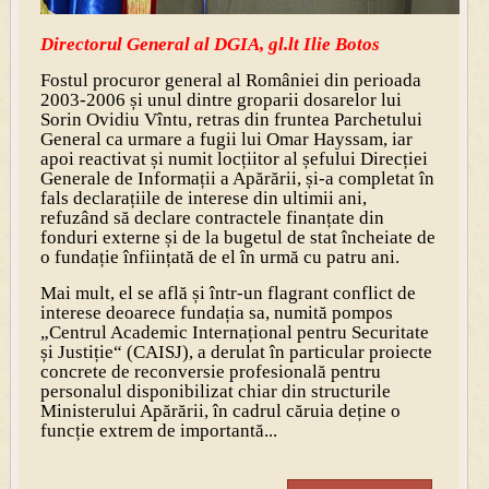
Directorul General al DGIA, gl.lt Ilie Botos
Fostul procuror general al României din perioada
2003-2006 și unul dintre groparii dosarelor lui
Sorin Ovidiu Vîntu, retras din fruntea Parchetului
General ca urmare a fugii lui Omar Hayssam, iar
apoi reactivat și numit locțiitor al șefului Direcției
Generale de Informații a Apărării, și-a completat în
fals declarațiile de interese din ultimii ani,
refuzând să declare contractele finanțate din
fonduri externe și de la bugetul de stat încheiate de
o fundație înființată de el în urmă cu patru ani.
Mai mult, el se află și într-un flagrant conflict de
interese deoarece fundația sa, numită pompos
„Centrul Academic Internațional pentru Securitate
și Justiție“ (CAISJ), a derulat în particular proiecte
concrete de reconversie profesională pentru
personalul disponibilizat chiar din structurile
Ministerului Apărării, în cadrul căruia deține o
funcție extrem de importantă...