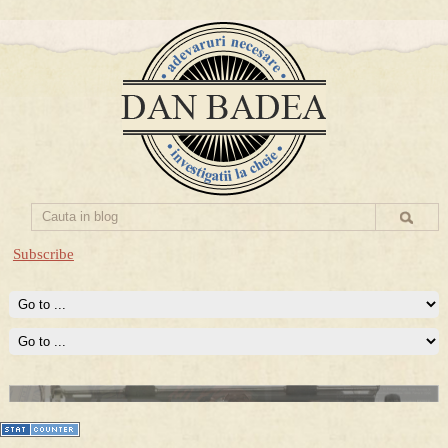
Subscribe
Prima mea carte publicata (Nemira)
Averea Presedintelui: prima lucrare despre controversatele
conturi secrete ale Securitatii.