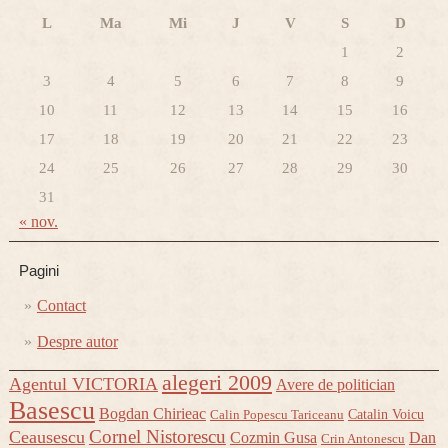
L
Ma
Mi
J
V
S
D
1
2
3
4
5
6
7
8
9
10
11
12
13
14
15
16
17
18
19
20
21
22
23
24
25
26
27
28
29
30
31
« nov.
Pagini
Contact
Despre autor
alegeri 2009
Agentul VICTORIA
Avere de politician
Basescu
Bogdan Chirieac
Catalin Voicu
Calin Popescu Tariceanu
Cornel Nistorescu
Ceausescu
Cozmin Gusa
Dan
Crin Antonescu