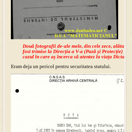
Două fotografii de-ale mele, din cele zece, alături d
fost trimise la Direcția a V-a (Pază și Protecție) pen
cazul în care aș încerca să atentez la viața Dictator
Eram deja un pericol pentru securitatea statului.