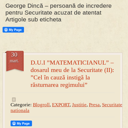
George Dincă – persoană de incredere
pentru Securitate acuzat de atentat
PRESA
Artigole sub eticheta
Permise pentru vânătoarea de porci în costume, cu gulere albe
30
mart.
D.U.I ”MATEMATICIANUL” –
dosarul meu de la Securitate (II):
”Cel în cauză instigă la
răsturnarea regimului”
Categorie:
Blogroll
,
EXPORT
,
Justitie
,
Presa
,
Securitate
nationala