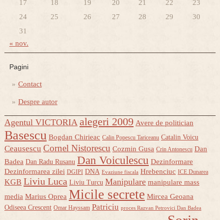
17
18
19
20
21
22
23
24
25
26
27
28
29
30
31
« nov.
Pagini
Contact
Despre autor
alegeri 2009
Agentul VICTORIA
Avere de politician
Basescu
Bogdan Chirieac
Catalin Voicu
Calin Popescu Tariceanu
Cornel Nistorescu
Ceausescu
Cozmin Gusa
Dan
Crin Antonescu
Dan Voiculescu
Badea
Dezinformare
Dan Radu Rusanu
Dezinformarea zilei
Hrebenciuc
DNA
DGIPI
ICE Dunarea
Evaziune fiscala
Liviu Luca
Manipulare
KGB
manipulare mass
Liviu Turcu
Micile secrete
media
Marius Oprea
Mircea Geoana
Patriciu
Odiseea Crescent
Omar Hayssam
proces Razvan Petrovici Dan Badea
Sorin