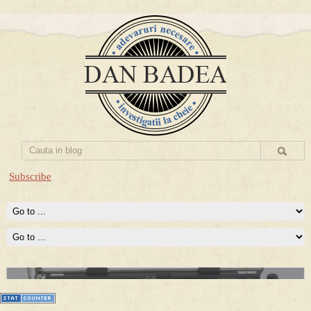
Subscribe
Prima mea carte publicata (Nemira)
Averea Presedintelui: prima lucrare despre controversatele
conturi secrete ale Securitatii.