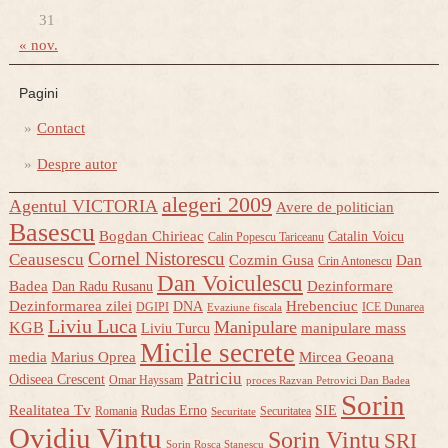
31
« nov.
Pagini
Contact
Despre autor
alegeri 2009
Agentul VICTORIA
Avere de politician
Basescu
Bogdan Chirieac
Catalin Voicu
Calin Popescu Tariceanu
Cornel Nistorescu
Ceausescu
Cozmin Gusa
Dan
Crin Antonescu
Dan Voiculescu
Badea
Dezinformare
Dan Radu Rusanu
Dezinformarea zilei
Hrebenciuc
DNA
DGIPI
ICE Dunarea
Evaziune fiscala
Liviu Luca
Manipulare
KGB
manipulare mass
Liviu Turcu
Micile secrete
media
Marius Oprea
Mircea Geoana
Patriciu
Odiseea Crescent
Omar Hayssam
proces Razvan Petrovici Dan Badea
Sorin
Realitatea Tv
Rudas Erno
SIE
Romania
Securitatea
Securitate
Ovidiu Vintu
Sorin Vintu
SRI
Sorin Rosca Stanescu