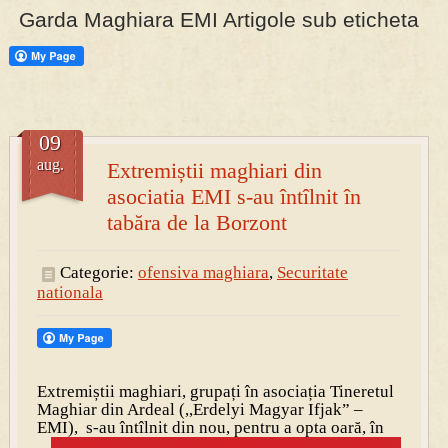
Garda Maghiara EMI Artigole sub eticheta
09
aug.
Extremiștii maghiari din
asociatia EMI s-au întîlnit în
tabăra de la Borzont
Categorie:
ofensiva maghiara
,
Securitate
nationala
Extremiștii maghiari, grupați în asociația Tineretul
Maghiar din Ardeal (,,Erdelyi Magyar Ifjak” –
EMI), s-au întîlnit
din nou, pentru a opta oară, în