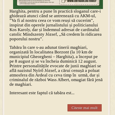
Harghita, pentru a pune în practică sloganul care-i
ghidează atunci când se antrenează cu AKM-ul,
”Va fi al nostru ceea ce vom reuși să cucerim”,
inspirat din operele jurnalistului și politicianului
Kos Karoly, dar și îndemnul adresat de cardinalul
catolic Mindszenty József, „Să credem în ridicarea
poporului nostru”.
Tabăra în care s-au adunat tinerii maghiari,
organizată în localitatea Borzont (la 10 km de
municipiul Gheorgheni – Harghita), a început pe
pe 8 august și se va încheia duminică 12 august.
Printre personalitățile evocate de junii maghiari se
află nazistul Nyírő József, a cărui cenușă a poluat
atmosfera din Ardeal cu ceva timp în urmă, dar și
criminalul de război Wass Albert, omagiat fără jenă
de maghiari.
Interesant este faptul că tabăra est...
Citeste mai mult