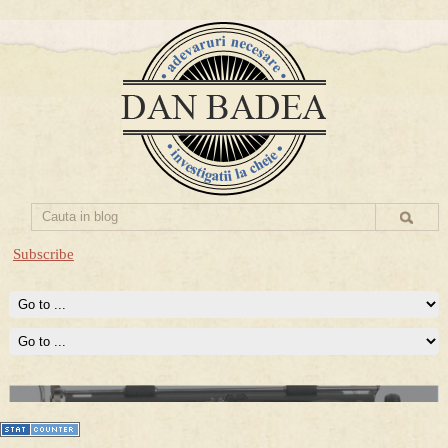
Subscribe
Prima mea carte publicata (Nemira)
Averea Presedintelui: prima lucrare despre controversatele
conturi secrete ale Securitatii.