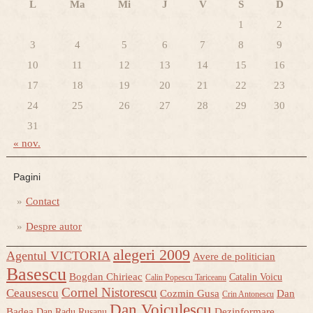
L
Ma
Mi
J
V
S
D
1
2
3
4
5
6
7
8
9
10
11
12
13
14
15
16
17
18
19
20
21
22
23
24
25
26
27
28
29
30
31
« nov.
Pagini
Contact
Despre autor
alegeri 2009
Agentul VICTORIA
Avere de politician
Basescu
Bogdan Chirieac
Catalin Voicu
Calin Popescu Tariceanu
Cornel Nistorescu
Ceausescu
Cozmin Gusa
Dan
Crin Antonescu
Dan Voiculescu
Badea
Dezinformare
Dan Radu Rusanu