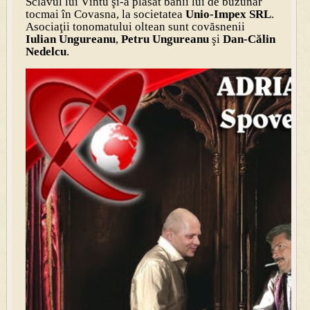
Sclavul lui Vîntu şi-a plasat banii lui de buzunar
tocmai în Covasna, la societatea
Unio-Impex SRL
.
Asociaţii tonomatului oltean sunt covăsnenii
Iulian Ungureanu
,
Petru Ungureanu
şi
Dan-Călin
Nedelcu
.