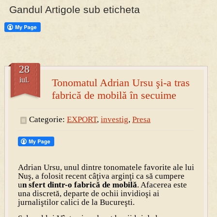
Gandul Artigole sub eticheta
PRESA
Permise pentru vânătoarea de porci în costume, cu gulere albe
28
iul.
Tonomatul Adrian Ursu şi-a tras
fabrică de mobilă în secuime
Categorie:
EXPORT
,
investig
,
Presa
Adrian Ursu, unul dintre tonomatele favorite ale lui
Nuş, a folosit recent câţiva arginţi ca să cumpere
u
n sfert dintr-o fabrică de mobilă
. Afacerea este
una discretă, departe de ochii invidioşi ai
jurnaliştilor calici de la Bucureşti.