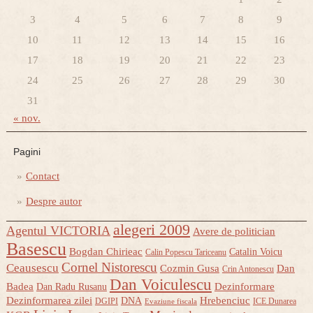
3
4
5
6
7
8
9
10
11
12
13
14
15
16
17
18
19
20
21
22
23
24
25
26
27
28
29
30
31
« nov.
Pagini
Contact
Despre autor
alegeri 2009
Agentul VICTORIA
Avere de politician
Basescu
Bogdan Chirieac
Catalin Voicu
Calin Popescu Tariceanu
Cornel Nistorescu
Ceausescu
Cozmin Gusa
Dan
Crin Antonescu
Dan Voiculescu
Badea
Dezinformare
Dan Radu Rusanu
Dezinformarea zilei
Hrebenciuc
DNA
DGIPI
ICE Dunarea
Evaziune fiscala