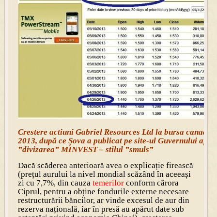
Crestere actiuni Gabriel Resources Ltd la bursa canadian
2013, după ce Șova a publicat pe site-ul Guvernului aface
”divizarea” MINVEST – stilul ”smuls”
Dacă scăderea anterioară avea o explicație firească
(prețul aurului la nivel mondial scăzând în aceeași
zi cu 7,7%, din cauza
temerilor
conform cărora
Ciprul, pentru a obține fondurile externe necesare
restructurării băncilor, ar vinde excesul de aur din
rezerva națională, iar în presă au apărut date sub