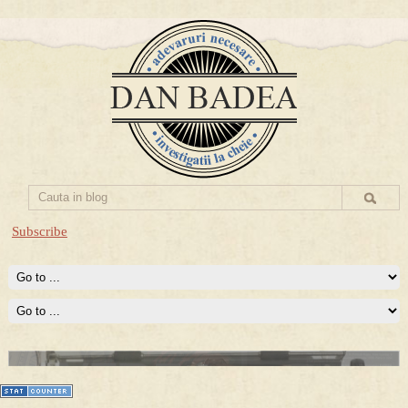
Subscribe
Prima mea carte publicata (Nemira)
Averea Presedintelui: prima lucrare despre controversatele
conturi secrete ale Securitatii.