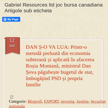
Gabriel Resources ltd joc bursa canadiana
Artigole sub eticheta
PRESA
Permise pentru vânătoarea de porci în costume, cu gulere albe
12
mai
DAN Ș-O VA LUA: Printr-o
metodă preluată din economia
subterană și aplicată în afacerea
Roșia Montană, ministrul Dan
Șova păgubește bugetul de stat,
îmbogățind PSD și propria
familie
Categorie:
Blogroll
,
EXPORT
,
investig
,
Justitie
,
Securitate
nationala