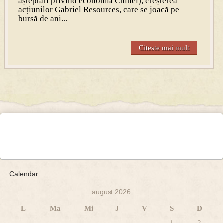
așteptări privind economia Chinei), creșterea
acțiunilor Gabriel Resources, care se joacă pe
bursă de ani...
Citeste mai mult
Calendar
august 2026
L
Ma
Mi
J
V
S
D
1
2