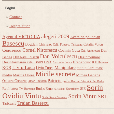
Pagini
Contact
Despre autor
alegeri 2009
Agentul VICTORIA
Avere de politician
Basescu
Bogdan Chirieac
Catalin Voicu
Calin Popescu Tariceanu
Cornel Nistorescu
Ceausescu
Cozmin Gusa
Dan
Crin Antonescu
Dan Voiculescu
Badea
Dezinformare
Dan Radu Rusanu
Dezinformarea zilei
Hrebenciuc
DNA
DGIPI
ICE Dunarea
Evaziune fiscala
Liviu Luca
Manipulare
KGB
manipulare mass
Liviu Turcu
Micile secrete
media
Marius Oprea
Mircea Geoana
Patriciu
Odiseea Crescent
Omar Hayssam
proces Razvan Petrovici Dan Badea
Sorin
Realitatea Tv
Rudas Erno
SIE
Romania
Securitatea
Securitate
Ovidiu Vintu
Sorin Vintu
SRI
Sorin Rosca Stanescu
Traian Basescu
Tariceanu