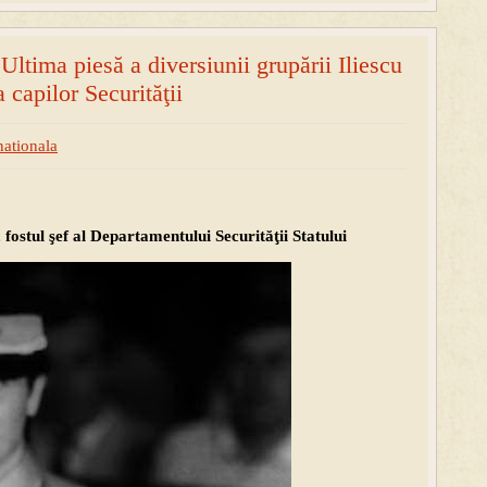
ltima piesă a diversiunii grupării Iliescu
a capilor Securităţii
nationala
 fostul şef al Departamentului Securităţii Statului