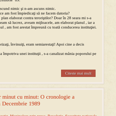
decembrie ’89.
 ascund nimic şi n-am ascuns nimic.
 ce am fost împiedicaţi să ne facem datoria?
plan elaborat contra teroriştilor? Doar în 28 seara mi s-a
team să lucrez, aveam mijloacele, am elaborat planul , iar a
ul , am fost arestat împreună cu toată conducerea instituţiei.
zaţi, învinuiţi, eram semiarestaţi! Apoi cine a decis
ea împotriva unei instituţii , s-a canalizat månia poporului pe
Citeste mai mult
 minut cu minut: O cronologie a
n Decembrie 1989