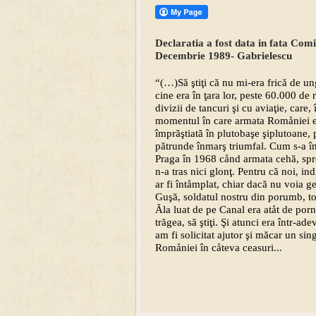
Declaratia a fost data in fata Com
Decembrie 1989- Gabrielescu
“(…)Să ştiţi că nu mi-era frică de un
cine era în ţara lor, peste 60.000 de 
divizii de tancuri şi cu aviaţie, care, 
momentul în care armata Romåniei 
împrăştiată în plutobaşe şiplutoane,
pătrunde înmarş triumfal. Cum s-a în
Praga în 1968 cånd armata cehă, spre
n-a tras nici glonţ. Pentru că noi, ind
ar fi întåmplat, chiar dacă nu voia g
Guşă, soldatul nostru din porumb, to
Ăla luat de pe Canal era atåt de porni
trăgea, să ştiţi. Şi atunci era într-
am fi solicitat ajutor şi măcar un sin
Romåniei în cåteva ceasuri...