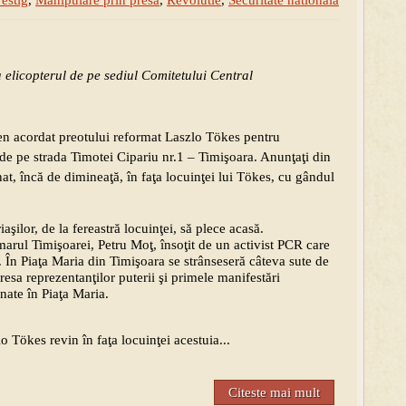
vestig
,
Manipulare prin presa
,
Revolutie
,
Securitate nationala
la elicopterul de pe sediul Comitetului Central
men acordat preotului reformat Laszlo Tökes pentru
 de pe strada Timotei Cipariu nr.1 – Timişoara. Anunţaţi din
at, încă de dimineaţă, în faţa locuinţei lui Tökes, cu gândul
aşilor, de la fereastră locuinţei, să plece acasă.
imarul Timişoarei, Petru Moţ, însoţit de un activist PCR care
. În Piaţa Maria din Timişoara se strânseseră câteva sute de
esa reprezentanţilor puterii şi primele manifestări
nate în Piaţa Maria.
o Tökes revin în faţa locuinţei acestuia...
Citeste mai mult