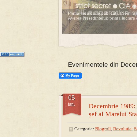
Prima mea carte publicata (Nemira)
Averea Presedintelui: prima lucrare d
1
2
3
4
5
6
7
Evenimentele din Decem
05
ian.
Decembrie 1989: D
șef al Marelui St
Categorie:
Blogroll
,
Revolutie
,
S