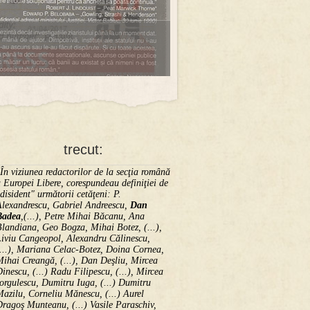
trecut:
În viziunea redactorilor de la secţia română
 Europei Libere, corespundeau definiţiei de
disident" următorii ce­tă­ţeni: P.
Alexandrescu, Gabriel Andreescu,
Dan
Badea
,(...), Petre Mihai Băcanu, Ana
landiana, Geo Bogza, Mihai Botez, (...),
Liviu Cangeopol, Alexandru Călinescu,
...), Mariana Celac-Botez, Doina Cornea,
ihai Creangă, (...), Dan Deşliu, Mircea
inescu, (...) Radu Filipescu, (...), Mircea
orgulescu, Dumitru Iuga, (...) Dumitru
azilu, Corneliu Mănescu, (...) Aurel
ragoş Munteanu, (...) Vasile Paraschiv,