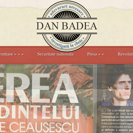
entitare
» »
»
Securitate nationala
Presa
»
»
Revolut