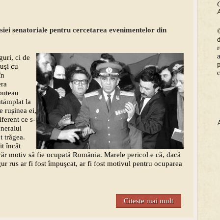
C
A
isiei senatoriale pentru cercetarea evenimentelor din
©
guri, ci de
ruşi cu
în
era
 puteau
tåmplat la
 ruşinea ei,
iferent ce s-
eneralul
t trăgea.
t încåt
adevăr motiv să fie ocupată Romånia. Marele pericol e că, dacă
gur rus ar fi fost împuşcat, ar fi fost motivul pentru ocuparea
Citeste mai mult