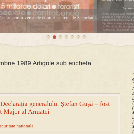
espre controversatele conturi secrete ale Securitatii.
brie 1989 Artigole sub eticheta
"
a
"
B
eclarația generalului Ștefan Gușă – fost
(
at Major al Armatei
M
D
I
ecuritate nationala
M
D