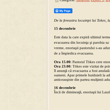
Categorie:
Blogroll
,
export 3
,
in
De la fereastra locuinţei lui Tokes, 
15 decembrie
Este data la care expiră ultimul ter
evacuarea din locuinţa şi parohia sa
vreme, enoriaşii pastorului s-au adun
de a împiedica evacuarea.
Ora 15.00
: Pastorul Tökes cere enori
Ora 23.00
: Tökes este vizitat de pr
îl anunţă că evacuarea a fost anulată
oameni. Apar primele huiduieli la adr
anticeauşiste din partea mulţimii adu
16 decembrie
Încă de dimineaţă, enoriaşii lui Laszl