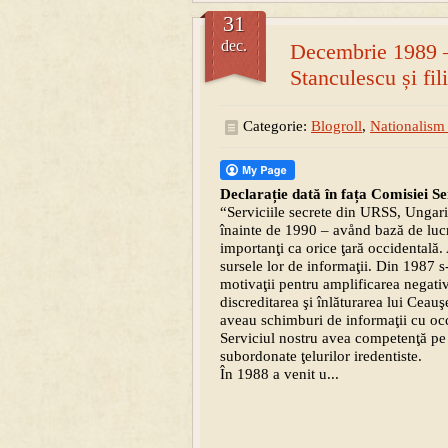
31
dec.
Decembrie 1989 –
Stanculescu și fil
Categorie:
Blogroll
,
Nationalism 
Declarație dată în fața Comisiei S
“Serviciile secrete din URSS, Ungari
înainte de 1990 – avånd bază de luc
importanţi ca orice ţară occidentală.
sursele lor de informaţii. Din 1987 s
motivaţii pentru amplificarea negativu
discreditarea şi înlăturarea lui Cea
aveau schimburi de informaţii cu occid
Serviciul nostru avea competenţă pe t
subordonate ţelurilor iredentiste.
În 1988 a venit u...