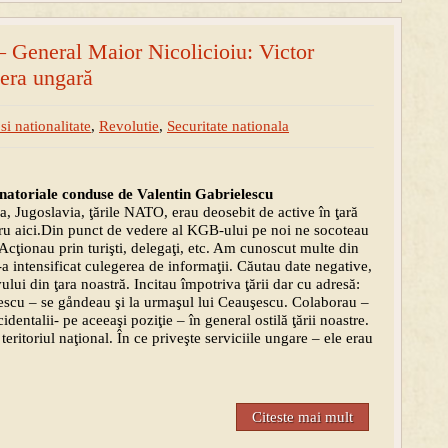
 General Maior Nicolicioiu: Victor
iera ungară
si nationalitate
,
Revolutie
,
Securitate nationala
enatoriale conduse de Valentin Gabrielescu
a, Jugoslavia, ţările NATO, erau deosebit de active în ţară
ru aici.Din punct de vedere al KGB-ului pe noi ne socoteau
 Acţionau prin turişti, delegaţi, etc. Am cunoscut multe din
-a intensificat culegerea de informaţii. Căutau date negative,
lui din ţara noastră. Incitau împotriva ţării dar cu adresă:
uşescu – se gåndeau şi la urmaşul lui Ceauşescu. Colaborau –
entalii- pe aceeaşi poziţie – în general ostilă ţării noastre.
eritoriul naţional. În ce priveşte serviciile ungare – ele erau
Citeste mai mult