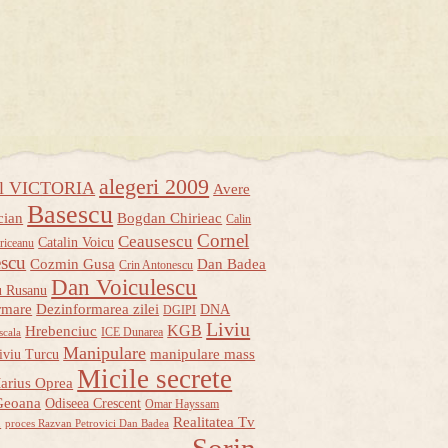
alegeri 2009
ul VICTORIA
Avere
Basescu
cian
Bogdan Chirieac
Calin
Cornel
Ceausescu
Catalin Voicu
riceanu
escu
Cozmin Gusa
Dan Badea
Crin Antonescu
Dan Voiculescu
u Rusanu
rmare
Dezinformarea zilei
DNA
DGIPI
Liviu
KGB
Hrebenciuc
ICE Dunarea
scala
Manipulare
manipulare mass
iviu Turcu
Micile secrete
arius Oprea
Geoana
Odiseea Crescent
Omar Hayssam
u
Realitatea Tv
proces Razvan Petrovici Dan Badea