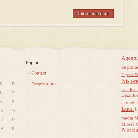
Citeste mai mult
Agent
Pagini
de politi
Contact
Popescu Ta
Nistor
S
D
Despre autor
Dan Rad
1
2
Dezinfo
8
9
Evaziune fi
Luca
L
15
16
media
M
22
23
Mircea 
29
30
Patrici