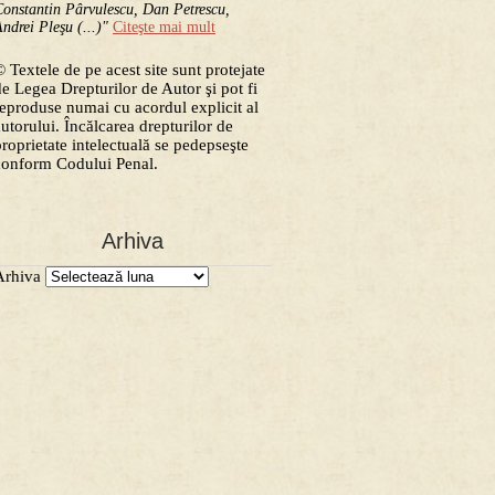
onstantin Pârvulescu, Dan Petrescu,
ndrei Pleşu (...)"
Citeşte mai mult
 Textele de pe acest site sunt protejate
de Legea Drepturilor de Autor şi pot fi
reproduse numai cu acordul explicit al
autorului. Încălcarea drepturilor de
proprietate intelectuală se pedepseşte
conform Codului Penal.
Arhiva
Arhiva