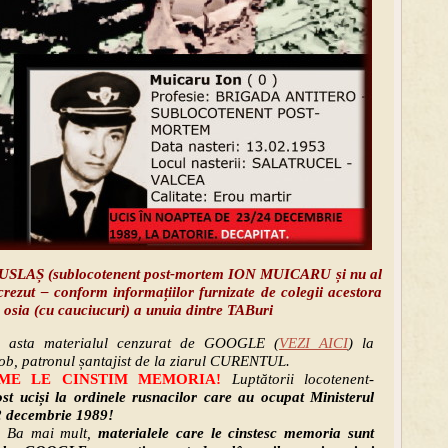
SLAȘ (sublocotenent post-mortem ION MUICARU și nu al
rezut – conform informațiilor furnizate de colegii acestora
e osia (cu cauciucuri) a unuia dintre TABuri
 asta materialul cenzurat de GOOGLE (
VEZI AICI
) la
cob, patronul șantajist de la ziarul CURENTUL.
ME LE CINSTIM MEMORIA!
Luptătorii locotenent-
ost uciși la ordinele rusnacilor care au ocupat Ministerul
2 decembrie 1989!
i! Ba mai mult,
materialele care le cinstesc memoria sunt