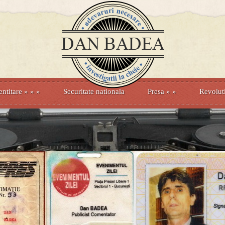
entitare
» »
»
Securitate nationala
Presa
»
»
Revolut