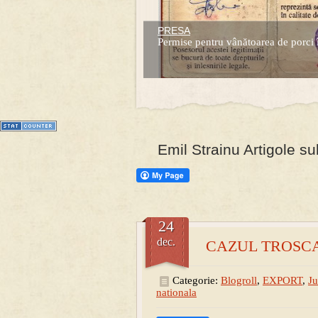
PRESA
Prima mea carte publicata (Nemira)
Permise pentru vânătoarea de porci 
Averea Presedintelui: prima lucrare d
1
2
3
4
5
6
7
Emil Strainu Artigole su
24
dec.
CAZUL TROSCA: 
Categorie:
Blogroll
,
EXPORT
,
Ju
nationala