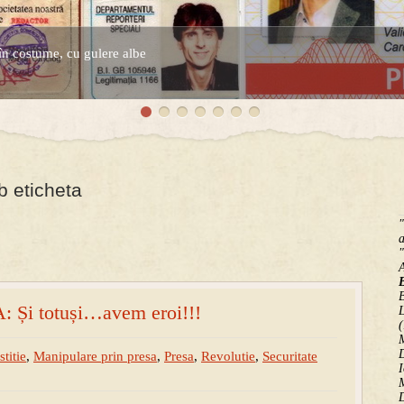
în costume, cu gulere albe
espre controversatele conturi secrete ale Securitatii.
b eticheta
"
a
"
B
Și totuși…avem eroi!!!
(
M
D
stitie
,
Manipulare prin presa
,
Presa
,
Revolutie
,
Securitate
I
M
D