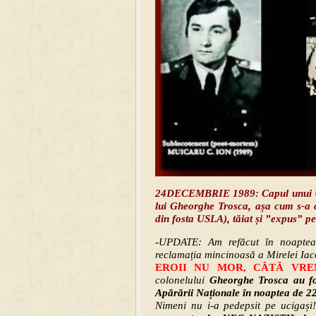
24DECEMBRIE 1989: Capul unui U
lui Gheorghe Trosca, așa cum s-a c
din fosta USLA), tăiat și ”expus” p
-UPDATE: Am refăcut în noaptea
reclamația mincinoasă a Mirelei Ia
EROII NU MOR, CÂTĂ VRE
colonelului
Gheorghe Trosca
au f
Apărării Naționale în noaptea de 2
Nimeni nu i-a pedepsit pe ucigaș