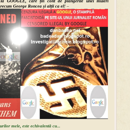
la GOOGLE, care țin cont de plângerile unei muieri
precum George Roncea și alții ca el!
–
r mele, este echivalentă cu...