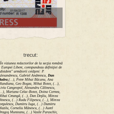
trecut:
În viziunea redactorilor de la secţia română
 Europei Libere, corespundeau definiţiei de
disident" următorii ce­tă­ţeni: P.
Alexandrescu, Gabriel Andreescu,
Dan
Badea
,(...), Petre Mihai Băcanu, Ana
landiana, Geo Bogza, Mihai Botez, (...),
Liviu Cangeopol, Alexandru Călinescu,
...), Mariana Celac-Botez, Doina Cornea,
ihai Creangă, (...), Dan Deşliu, Mircea
inescu, (...) Radu Filipescu, (...), Mircea
orgulescu, Dumitru Iuga, (...) Dumitru
azilu, Corneliu Mănescu, (...) Aurel
ragoş Munteanu, (...) Vasile Paraschiv,