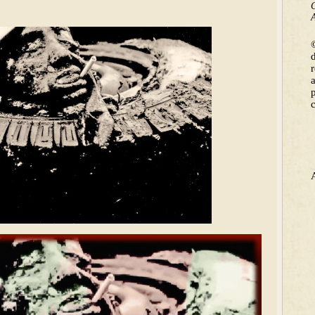
C
A
©