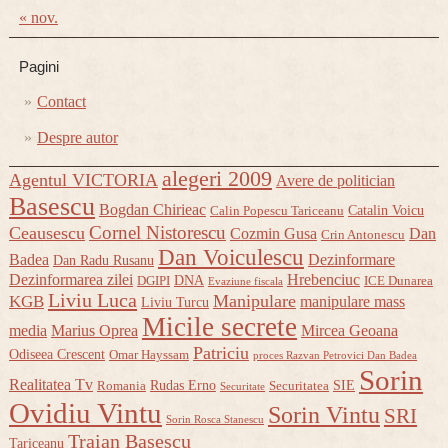
« nov.
Pagini
Contact
Despre autor
alegeri 2009
Agentul VICTORIA
Avere de politician
Basescu
Bogdan Chirieac
Catalin Voicu
Calin Popescu Tariceanu
Cornel Nistorescu
Ceausescu
Cozmin Gusa
Dan
Crin Antonescu
Dan Voiculescu
Badea
Dezinformare
Dan Radu Rusanu
Dezinformarea zilei
Hrebenciuc
DNA
DGIPI
ICE Dunarea
Evaziune fiscala
Liviu Luca
Manipulare
KGB
manipulare mass
Liviu Turcu
Micile secrete
media
Marius Oprea
Mircea Geoana
Patriciu
Odiseea Crescent
Omar Hayssam
proces Razvan Petrovici Dan Badea
Sorin
Realitatea Tv
Rudas Erno
SIE
Romania
Securitatea
Securitate
Ovidiu Vintu
Sorin Vintu
SRI
Sorin Rosca Stanescu
Traian Basescu
Tariceanu