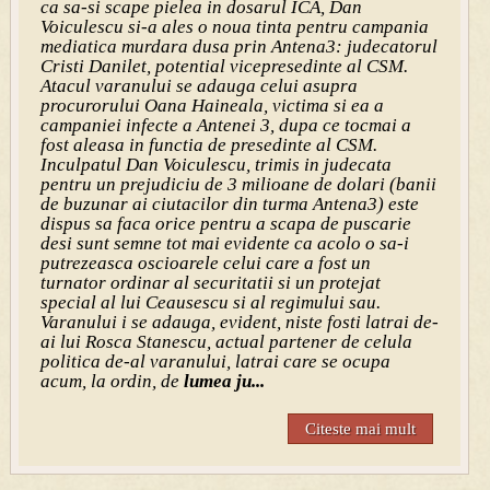
ca sa-si scape pielea in dosarul ICA, Dan
Voiculescu si-a ales o noua tinta pentru campania
mediatica murdara dusa prin Antena3: judecatorul
Cristi Danilet, potential vicepresedinte al CSM.
Atacul varanului se adauga celui asupra
procurorului Oana Haineala, victima si ea a
campaniei infecte a Antenei 3, dupa ce tocmai a
fost aleasa in functia de presedinte al CSM.
Inculpatul Dan Voiculescu, trimis in judecata
pentru un prejudiciu de 3 milioane de dolari (banii
de buzunar ai ciutacilor din turma Antena3) este
dispus sa faca orice pentru a scapa de puscarie
desi sunt semne tot mai evidente ca acolo o sa-i
putrezeasca oscioarele celui care a fost un
turnator ordinar al securitatii si un protejat
special al lui Ceausescu si al regimului sau.
Varanului i se adauga, evident, niste fosti latrai de-
ai lui Rosca Stanescu, actual partener de celula
politica de-al varanului, latrai care se ocupa
acum, la ordin, de
lumea ju...
Citeste mai mult