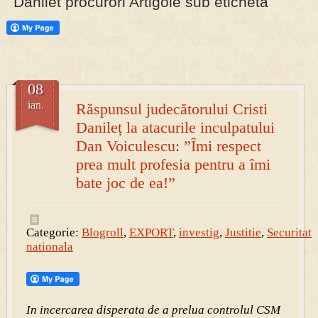
Danilet procurori Artigole sub eticheta
PRESA
Permise pentru vânătoarea de porci în costume, cu gulere albe
08
ian.
Răspunsul judecătorului Cristi
Danileț la atacurile inculpatului
Dan Voiculescu: ”Îmi respect
prea mult profesia pentru a îmi
bate joc de ea!”
Categorie:
Blogroll
,
EXPORT
,
investig
,
Justitie
,
Securitate
nationala
In incercarea disperata de a prelua controlul CSM