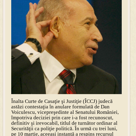
Înalta Curte de Casaţie şi Justiţie (ÎCCJ) judecă
astăzi contestaţia în anulare formulată de Dan
Voiculescu, vicepreşedinte al Senatului Romåniei,
împotriva deciziei prin care i-a fost recunoscut,
definitiv şi irevocabil, titlul de turnător ordinar al
Securităţii ca poliţie politică. În urmă cu trei luni,
pe 10 martie, aceeaşi instanţă a respins recursul