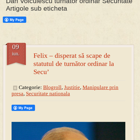
Dan Voiculescu turnator ordinar Securitate
Artigole sub eticheta
PRESA
Permise pentru vânătoarea de porci în costume, cu gulere albe
09
iun.
Felix – disperat să scape de
statutul de turnător ordinar la
Secu’
Categorie:
Blogroll
,
Justitie
,
Manipulare prin
presa
,
Securitate nationala