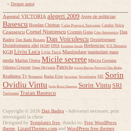
Despre autor
alegeri 2009
Agentul VICTORIA
Avere de politician
Basescu
Bogdan Chirieac
Catalin Voicu
Calin Popescu Tariceanu
Cornel Nistorescu
Ceausescu
Cozmin Gusa
Dan
Crin Antonescu
Dan Voiculescu
Badea
Dezinformare
Dan Radu Rusanu
Dezinformarea zilei
Hrebenciuc
DNA
DGIPI
ICE Dunarea
Evaziune fiscala
Liviu Luca
Manipulare
KGB
manipulare mass
Liviu Turcu
Micile secrete
media
Marius Oprea
Mircea Geoana
Patriciu
Odiseea Crescent
Omar Hayssam
proces Razvan Petrovici Dan Badea
Sorin
Realitatea Tv
Rudas Erno
SIE
Romania
Securitatea
Securitate
Ovidiu Vintu
Sorin Vintu
SRI
Sorin Rosca Stanescu
Traian Basescu
Tariceanu
Copyright © 2026
Dan Badea
- Adevaruri necesare, prin
investigatii la cheie
Designed by
Templates free
, thanks to:
Free WordPress
theme
,
LizardThemes.com
and
WordPress free themes