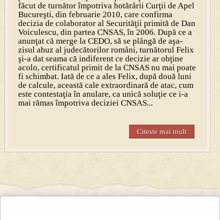
făcut de turnător împotriva hotărårii Curţii de Apel
Bucureşti, din februarie 2010, care confirma
decizia de colaborator al Securităţii primită de Dan
Voiculescu, din partea CNSAS, în 2006. După ce a
anunţat că merge la CEDO, să se plångă de aşa-
zisul abuz al judecătorilor romåni, turnătorul Felix
şi-a dat seama că indiferent ce decizie ar obţine
acolo, certificatul primit de la CNSAS nu mai poate
fi schimbat. Iată de ce a ales Felix, după două luni
de calcule, această cale extraordinară de atac, cum
este contestaţia în anulare, ca unică soluţie ce i-a
mai rămas împotriva deciziei CNSAS...
Citeste mai mult