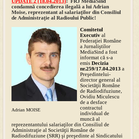
UPDATE 2 (18.04.2013)
: FRJ MediaSind
condamnă concedierea ilegală a lui Adrian
Moise, reprezentant al salariaţilor din Consiliul
de Administraţie al Radioului Public!
Comitetul
Executiv
al
Federaţiei Române
a Jurnaliştilor
MediaSind a fost
informat că s-a
emis
Decizia
nr.259/17.04.2013
a
Preşedintelui-
director general al
Societăţii Române
de Radiodifuziune,
Ovidiu Miculescu
de a desface
contractul
Adrian MOISE
individual de
muncă al
reprezentantului salariaţilor din Consiliul de
Administraţie al Societăţii Române de
Radiodifuziune (SRR) şi preşedinte al Sindicatului