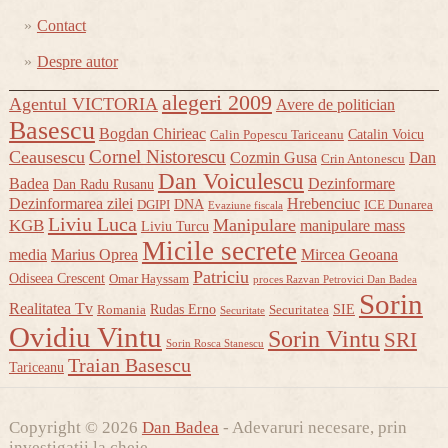
Contact
Despre autor
alegeri 2009
Agentul VICTORIA
Avere de politician
Basescu
Bogdan Chirieac
Catalin Voicu
Calin Popescu Tariceanu
Cornel Nistorescu
Ceausescu
Cozmin Gusa
Dan
Crin Antonescu
Dan Voiculescu
Badea
Dezinformare
Dan Radu Rusanu
Dezinformarea zilei
Hrebenciuc
DNA
DGIPI
ICE Dunarea
Evaziune fiscala
Liviu Luca
Manipulare
KGB
manipulare mass
Liviu Turcu
Micile secrete
media
Marius Oprea
Mircea Geoana
Patriciu
Odiseea Crescent
Omar Hayssam
proces Razvan Petrovici Dan Badea
Sorin
Realitatea Tv
Rudas Erno
SIE
Romania
Securitatea
Securitate
Ovidiu Vintu
Sorin Vintu
SRI
Sorin Rosca Stanescu
Traian Basescu
Tariceanu
Copyright © 2026
Dan Badea
- Adevaruri necesare, prin
investigatii la cheie