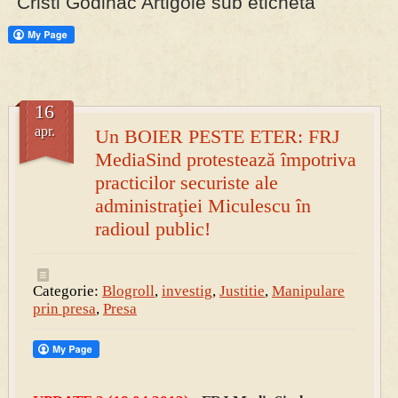
Cristi Godinac Artigole sub eticheta
PRESA
Permise pentru vânătoarea de porci în costume, cu gulere albe
16
apr.
Un BOIER PESTE ETER: FRJ
MediaSind protestează împotriva
practicilor securiste ale
administraţiei Miculescu în
radioul public!
Categorie:
Blogroll
,
investig
,
Justitie
,
Manipulare
prin presa
,
Presa