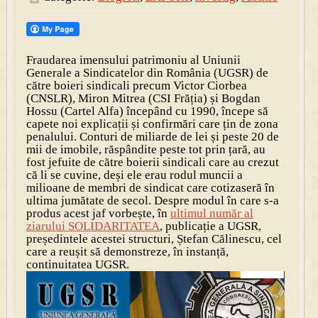
Fraudarea imensului patrimoniu al Uniunii
Generale a Sindicatelor din România
(UGSR)
de
către boieri sindicali
precum Victor C
iorbea
(CNSLR), Miro
n Mitrea (CSI Frăția) ș
i Bogdan
Hossu (Cartel Alfa) în
cepând cu 1990,
înce
pe să
capete noi explicații și confirmări
care țin de z
ona
penalului. Conturi de miliarde de lei și peste 20 de
mii de imobile
, răspândi
te peste tot prin țară, au
f
ost jefuite de către boierii sindica
li care au crezut
c
ă
li
se cuvine, deși ele erau rodul muncii a
milioane de membri d
e sindicat care cotizaseră în
ulti
ma jum
ătate de secol
. Desp
re modul în care s-a
produs acest jaf vorbește, în
ultimul număr al
ziarului SOLIDARITATEA
, publicație a UGSR,
președin
tele aceste
i structuri,
Ștefan Călinescu
,
cel
care a reușit să demonstreze, în instanță,
continuitatea UGSR.