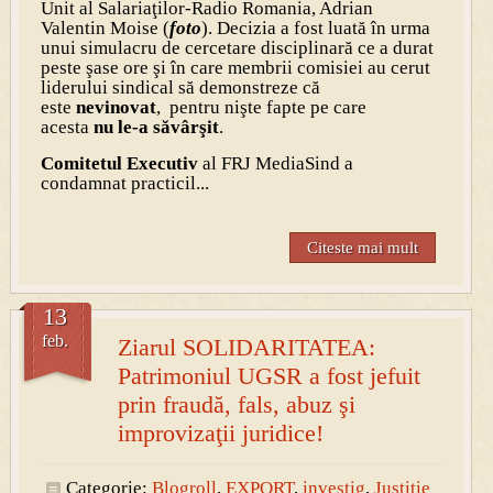
Unit al Salariaţilor-Radio Romania, Adrian
Valentin Moise (
foto
). Decizia a fost luată în urma
unui simulacru de cercetare disciplinară ce a durat
peste şase ore şi în care membrii comisiei au cerut
liderului sindical să demonstreze că
este
nevinovat
, pentru nişte fapte pe care
acesta
nu le-a săvârşit
.
Comitetul Executiv
al FRJ MediaSind a
condamnat practicil...
Citeste mai mult
13
feb.
Ziarul SOLIDARITATEA:
Patrimoniul UGSR a fost jefuit
prin fraudă, fals, abuz şi
improvizaţii juridice!
Categorie:
Blogroll
,
EXPORT
,
investig
,
Justitie