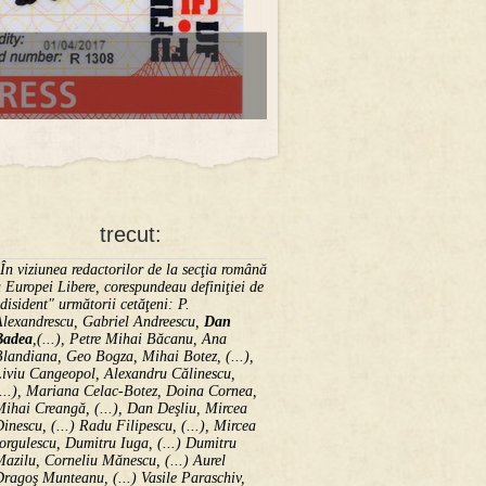
trecut:
În viziunea redactorilor de la secţia română
 Europei Libere, corespundeau definiţiei de
disident" următorii ce­tă­ţeni: P.
Alexandrescu, Gabriel Andreescu,
Dan
Badea
,(...), Petre Mihai Băcanu, Ana
landiana, Geo Bogza, Mihai Botez, (...),
Liviu Cangeopol, Alexandru Călinescu,
...), Mariana Celac-Botez, Doina Cornea,
ihai Creangă, (...), Dan Deşliu, Mircea
inescu, (...) Radu Filipescu, (...), Mircea
orgulescu, Dumitru Iuga, (...) Dumitru
azilu, Corneliu Mănescu, (...) Aurel
ragoş Munteanu, (...) Vasile Paraschiv,