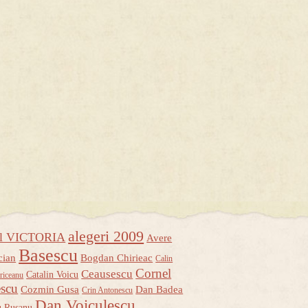
alegeri 2009
ul VICTORIA
Avere
Basescu
cian
Bogdan Chirieac
Calin
Cornel
Ceausescu
Catalin Voicu
riceanu
escu
Cozmin Gusa
Dan Badea
Crin Antonescu
Dan Voiculescu
u Rusanu