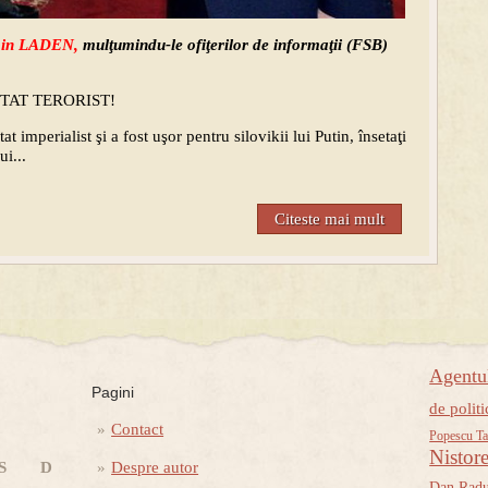
in LADEN,
mulţumindu-le ofiţerilor de informaţii (FSB)
STAT TERORIST!
t imperialist şi a fost uşor pentru silovikii lui Putin, însetaţi
i...
Citeste mai mult
Agent
Pagini
de politi
Contact
Popescu Ta
Nistor
S
D
Despre autor
Dan Rad