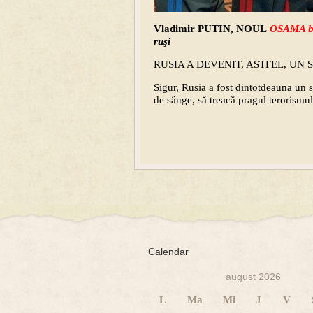
Vladimir PUTIN, NOUL
OSAMA b
ruşi
RUSIA A DEVENIT, ASTFEL, UN 
Sigur, Rusia a fost dintotdeauna un sta
de sânge, să treacă pragul terorismulu
Calendar
august 2026
L
Ma
Mi
J
V