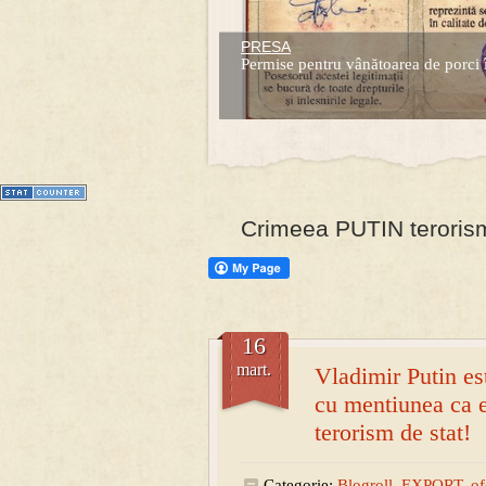
PRESA
Permise pentru vânătoarea de porci 
1
2
3
4
5
6
7
Crimeea PUTIN terorism 
16
mart.
Vladimir Putin e
cu mentiunea ca el
terorism de stat!
Categorie:
Blogroll
,
EXPORT
,
of