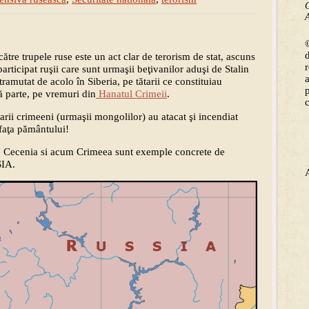
C
A
©
e trupele ruse este un act clar de terorism de stat, ascuns
articipat ruşii care sunt urmaşii beţivanilor aduşi de Stalin
ramutat de acolo în Siberia, pe tătarii ce constituiau
ră parte, pe vremuri din
Hanatul Crimeii
.
arii crimeeni (urmaşii mongolilor) au atacat şi incendiat
faţa pământului!
d, Cecenia si acum Crimeea sunt exemple concrete de
IA.