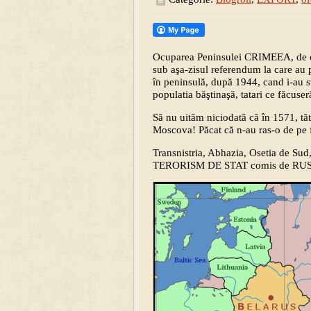
Ocuparea Peninsulei CRIMEEA, de cătr
sub aşa-zisul referendum la care au p
în peninsulă, după 1944, cand i-au st
populatia băştinaşă, tatari ce făcuse
Să nu uităm niciodată că în 1571, tăt
Moscova! Păcat că n-au ras-o de pe 
Transnistria, Abhazia, Osetia de Su
TERORISM DE STAT comis de RUS