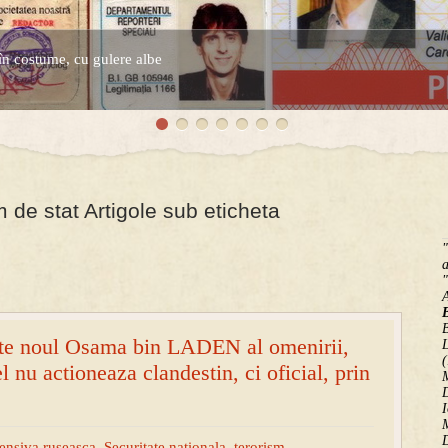
în costume, cu gulere albe
de stat Artigole sub eticheta
"
a
"
B
ste noul Osama bin LADEN al omenirii,
(
 nu actioneaza clandestin, ci oficial, prin
M
D
I
M
D
ensiva ruseasca
,
Securitate nationala
,
terorism