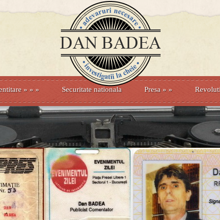
entitare
» »
»
Securitate nationala
Presa
»
»
Revolut