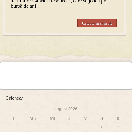
acțiunilor Gabriel Resources, care se joacă pe
bursă de ani...
Citeste mai mult
Calendar
august 2026
L
Ma
Mi
J
V
S
D
1
2