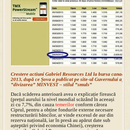
Crestere actiuni Gabriel Resources Ltd la bursa canadian
2013, după ce Șova a publicat pe site-ul Guvernului aface
”divizarea” MINVEST – stilul ”smuls”
Dacă scăderea anterioară avea o explicație firească
(prețul aurului la nivel mondial scăzând în aceeași
zi cu 7,7%, din cauza
temerilor
conform cărora
Ciprul, pentru a obține fondurile externe necesare
restructurării băncilor, ar vinde excesul de aur din
rezerva națională, iar în presă au apărut date sub
așteptări privind economia Chinei), creșterea