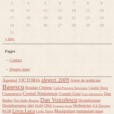
3
4
5
6
7
8
9
10
11
12
13
14
15
16
17
18
19
20
21
22
23
24
25
26
27
28
29
30
31
« nov.
Pagini
Contact
Despre autor
alegeri 2009
Agentul VICTORIA
Avere de politician
Basescu
Bogdan Chirieac
Catalin Voicu
Calin Popescu Tariceanu
Cornel Nistorescu
Ceausescu
Cozmin Gusa
Dan
Crin Antonescu
Dan Voiculescu
Badea
Dezinformare
Dan Radu Rusanu
Dezinformarea zilei
Hrebenciuc
DNA
DGIPI
ICE Dunarea
Evaziune fiscala
Liviu Luca
Manipulare
KGB
manipulare mass
Liviu Turcu