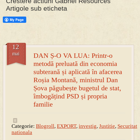
Crestere actiuni Gabriel Resources
Artigole sub eticheta
PRESA
Permise pentru vânătoarea de porci în costume, cu gulere albe
12
mai
DAN Ș-O VA LUA: Printr-o
metodă preluată din economia
subterană și aplicată în afacerea
Roșia Montană, ministrul Dan
Șova păgubește bugetul de stat,
îmbogățind PSD și propria
familie
Categorie:
Blogroll
,
EXPORT
,
investig
,
Justitie
,
Securitate
nationala