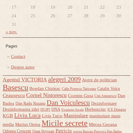
17
18
19
20
21
22
23
24
25
26
27
28
29
30
31
« nov.
Pagini
Contact
Despre autor
alegeri 2009
Agentul VICTORIA
Avere de politician
Basescu
Bogdan Chirieac
Catalin Voicu
Calin Popescu Tariceanu
Cornel Nistorescu
Ceausescu
Cozmin Gusa
Dan
Crin Antonescu
Dan Voiculescu
Badea
Dezinformare
Dan Radu Rusanu
Dezinformarea zilei
Hrebenciuc
DNA
DGIPI
ICE Dunarea
Evaziune fiscala
Liviu Luca
Manipulare
KGB
manipulare mass
Liviu Turcu
Micile secrete
media
Marius Oprea
Mircea Geoana
Patriciu
Odiseea Crescent
Omar Hayssam
proces Razvan Petrovici Dan Badea