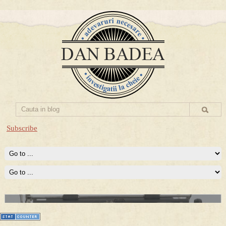
Subscribe
Prima mea carte publicata (Nemira)
Averea Presedintelui: prima lucrare despre controversatele
conturi secrete ale Securitatii.