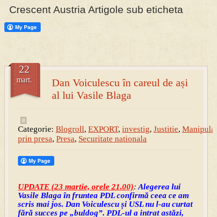
Crescent Austria Artigole sub eticheta
PRESA
Permise pentru vânătoarea de porci în costume, cu gulere albe
22
mart.
Dan Voiculescu în careul de ași
al lui Vasile Blaga
Categorie:
Blogroll
,
EXPORT
,
investig
,
Justitie
,
Manipula
prin presa
,
Presa
,
Securitate nationala
UPDATE (23 martie, orele 21.00)
:
Alegerea lui
Vasile Blaga în fruntea PDL confirmă ceea ce am
scris mai jos. Dan Voiculescu și USL nu l-au curtat
fără succes pe „buldog”. PDL-ul a intrat astăzi,