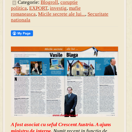
Categorie:
Blogroll
,
coruptie
politica
,
EXPORT
,
investig
,
mafie
romaneasca
,
Micile secrete ale lui...
,
Securitate
nationala
A fost asociat cu seful Crescent Austria. A ajuns
ministru de interne.
Numit recent in functia de