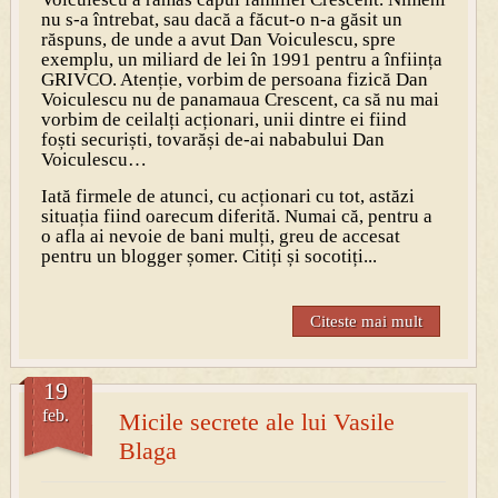
nu s-a întrebat, sau dacă a făcut-o n-a găsit un
răspuns, de unde a avut Dan Voiculescu, spre
exemplu, un miliard de lei în 1991 pentru a înființa
GRIVCO. Atenție, vorbim de persoana fizică Dan
Voiculescu nu de panamaua Crescent, ca să nu mai
vorbim de ceilalți acționari, unii dintre ei fiind
foști securiști, tovarăși de-ai nababului Dan
Voiculescu…
Iată firmele de atunci, cu acționari cu tot, astăzi
situația fiind oarecum diferită. Numai că, pentru a
o afla ai nevoie de bani mulți, greu de accesat
pentru un blogger șomer. Citiți și socotiți...
Citeste mai mult
19
feb.
Micile secrete ale lui Vasile
Blaga