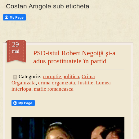
Costan Artigole sub eticheta
PRESA
Permise pentru vânătoarea de porci în costume, cu gulere albe
29
mai
PSD-istul Robert Negoiţă şi-a
adus prostituatele în partid
Categorie:
coruptie politica
,
Crima
Organizata
,
crima organizata
,
Justitie
,
Lumea
interlopa
,
mafie romaneasca