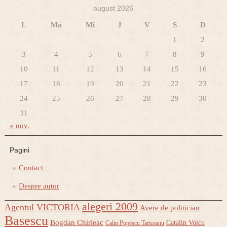
august 2026
L
Ma
Mi
J
V
S
D
1
2
3
4
5
6
7
8
9
10
11
12
13
14
15
16
17
18
19
20
21
22
23
24
25
26
27
28
29
30
31
« nov.
Pagini
Contact
Despre autor
alegeri 2009
Agentul VICTORIA
Avere de politician
Basescu
Bogdan Chirieac
Catalin Voicu
Calin Popescu Tariceanu