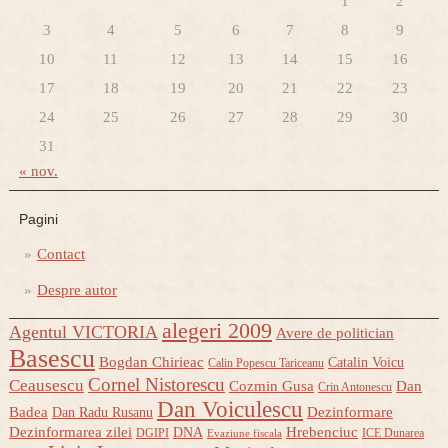
1
2
3
4
5
6
7
8
9
10
11
12
13
14
15
16
17
18
19
20
21
22
23
24
25
26
27
28
29
30
31
« nov.
Pagini
Contact
Despre autor
alegeri 2009
Agentul VICTORIA
Avere de politician
Basescu
Bogdan Chirieac
Catalin Voicu
Calin Popescu Tariceanu
Cornel Nistorescu
Ceausescu
Cozmin Gusa
Dan
Crin Antonescu
Dan Voiculescu
Badea
Dezinformare
Dan Radu Rusanu
Dezinformarea zilei
Hrebenciuc
DNA
DGIPI
ICE Dunarea
Evaziune fiscala