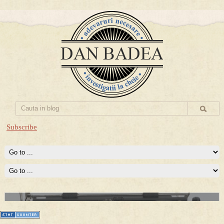
Subscribe
Prima mea carte publicata (Nemira)
Averea Presedintelui: prima lucrare despre controversatele
conturi secrete ale Securitatii.