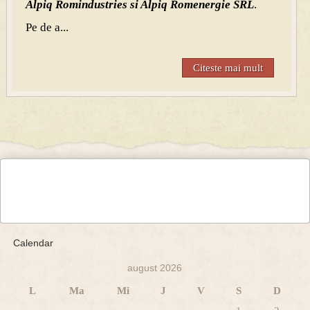
Alpiq Romindustries si Alpiq Romenergie SRL
.
Pe de a...
Citeste mai mult
Calendar
august 2026
L
Ma
Mi
J
V
S
D