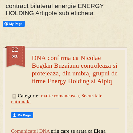
contract bilateral energie ENERGY
HOLDING Artigole sub eticheta
PRESA
Permise pentru vânătoarea de porci în costume, cu gulere albe
22
oct.
DNA confirma ca Nicolae
Bogdan Buzaianu controleaza si
protejeaza, din umbra, grupul de
firme Energy Holding si Alpiq
Categorie:
mafie romaneasca
,
Securitate
nationala
Comunicatul DNA
prin care se arata ca Elena