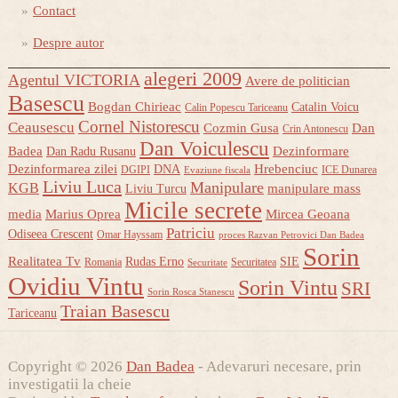
Contact
Despre autor
alegeri 2009
Agentul VICTORIA
Avere de politician
Basescu
Bogdan Chirieac
Catalin Voicu
Calin Popescu Tariceanu
Cornel Nistorescu
Ceausescu
Cozmin Gusa
Dan
Crin Antonescu
Dan Voiculescu
Badea
Dezinformare
Dan Radu Rusanu
Dezinformarea zilei
Hrebenciuc
DNA
DGIPI
ICE Dunarea
Evaziune fiscala
Liviu Luca
Manipulare
KGB
manipulare mass
Liviu Turcu
Micile secrete
media
Marius Oprea
Mircea Geoana
Patriciu
Odiseea Crescent
Omar Hayssam
proces Razvan Petrovici Dan Badea
Sorin
Realitatea Tv
Rudas Erno
SIE
Romania
Securitatea
Securitate
Ovidiu Vintu
Sorin Vintu
SRI
Sorin Rosca Stanescu
Traian Basescu
Tariceanu
Copyright © 2026
Dan Badea
- Adevaruri necesare, prin
investigatii la cheie