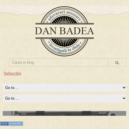
Subscribe
Prima mea carte publicata (Nemira)
Averea Presedintelui: prima lucrare despre controversatele
conturi secrete ale Securitatii.