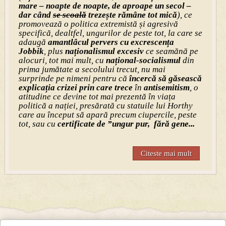
mare – noapte de noapte, de aproape un secol –
dar când
se scoală
trezește rămâne tot mică
), ce
promovează o politica extremistă și agresivă
specifică, dealtfel, ungurilor de peste tot, la care se
adaugă
amantlâcul pervers cu excrescența
Jobbik
, plus
naționalismul excesiv
ce seamănă pe
alocuri, tot mai mult, cu
național-socialismul
din
prima jumătate a secolului trecut, nu mai
surprinde pe nimeni pentru că
încercă să găsească
explicația crizei prin care trece
în
antisemitism
, o
atitudine ce devine tot mai prezentă în viața
politică a nației, presărată cu statuile lui Horthy
care au început să apară precum ciupercile, peste
tot, sau cu
certificate de ”ungur pur, fără gene...
Citeste mai mult