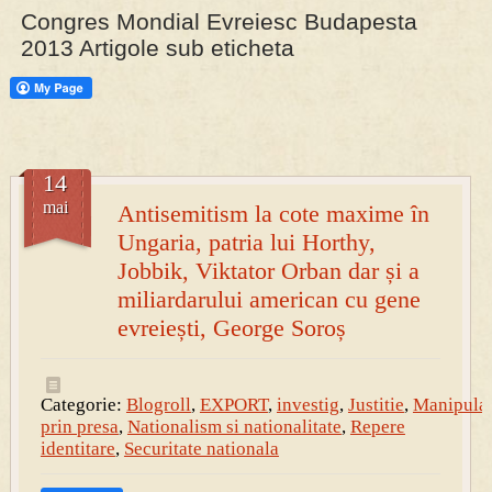
Congres Mondial Evreiesc Budapesta
2013 Artigole sub eticheta
PRESA
Permise pentru vânătoarea de porci în costume, cu gulere albe
14
mai
Antisemitism la cote maxime în
Ungaria, patria lui Horthy,
Jobbik, Viktator Orban dar și a
miliardarului american cu gene
evreiești, George Soroș
Categorie:
Blogroll
,
EXPORT
,
investig
,
Justitie
,
Manipula
prin presa
,
Nationalism si nationalitate
,
Repere
identitare
,
Securitate nationala