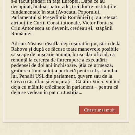
s-a făcut țăndări în fața Europei. După ce au
decapitat, în doar patru zile, trei dintre instituțiile
fundamentale în stat (Avocatul Poporului,
Parlamentul și Președinția României) și au retezat
atribuțiile Curții Constituționale, Victor Ponta și
Crin Antonescu au devenit, credeau ei, stăpânii
României.
Adrian Năstase răsufla deja ușurat în pușcăria de la
Rahova și după ce făcuse toate manevrele posibile
să scape de pușcărie anunța, brusc dar oficial, că
renunță la cererea de întrerupere a executării
pedepsei de doi ani închisoare. Știa ce urmează,
grațierea fiind soluția perfectă pentru el și familia
lui. Penalii USL din parlament, guvern sau de la
Grivco răsuflau și ei ușurați – Cătălin Voicu votând
deja cu mâinile crăcănate în parlament – pentru că
deja se vedeau în pat cu Justiția...
Citeste mai mult