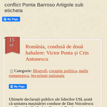
conflict Ponta Barroso Artigole sub
eticheta
PRESA
Permise pentru vânătoarea de porci în costume, cu gulere albe
15
iul.
România, condusă de două
hahalere: Victor Ponta și Crin
Antonescu
Categorie:
Blogroll
,
coruptie politica
,
mafie
romaneasca
,
Securitate nationala
Ultimele declarații publice ale liderilor USL arată
că unitatea mașinăriei conduse de Dan Voiculescu