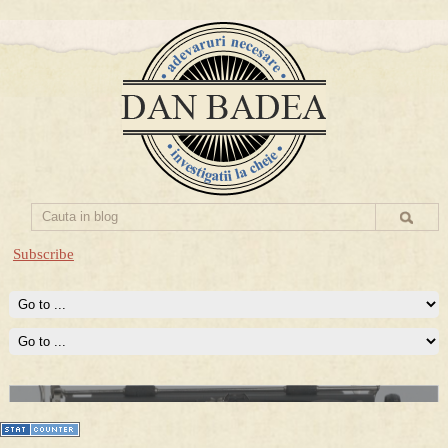
Subscribe
Prima mea carte publicata (Nemira)
Averea Presedintelui: prima lucrare despre controversatele
conturi secrete ale Securitatii.