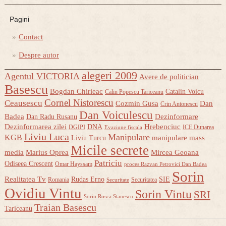
Pagini
Contact
Despre autor
alegeri 2009
Agentul VICTORIA
Avere de politician
Basescu
Bogdan Chirieac
Catalin Voicu
Calin Popescu Tariceanu
Cornel Nistorescu
Ceausescu
Cozmin Gusa
Dan
Crin Antonescu
Dan Voiculescu
Badea
Dezinformare
Dan Radu Rusanu
Dezinformarea zilei
Hrebenciuc
DNA
DGIPI
ICE Dunarea
Evaziune fiscala
Liviu Luca
Manipulare
KGB
manipulare mass
Liviu Turcu
Micile secrete
media
Marius Oprea
Mircea Geoana
Patriciu
Odiseea Crescent
Omar Hayssam
proces Razvan Petrovici Dan Badea
Sorin
Realitatea Tv
Rudas Erno
SIE
Romania
Securitatea
Securitate
Ovidiu Vintu
Sorin Vintu
SRI
Sorin Rosca Stanescu
Traian Basescu
Tariceanu