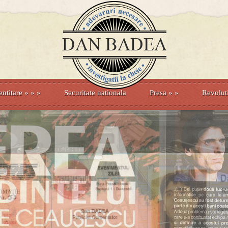
entitare
» »
»
Securitate nationala
Presa
»
»
Revolut