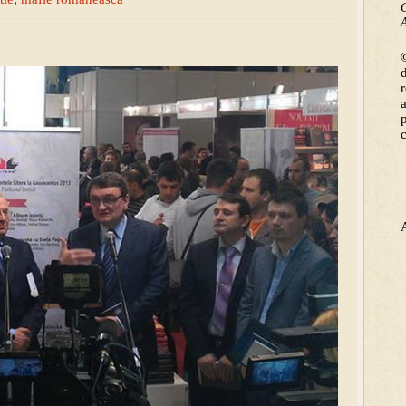
C
A
©