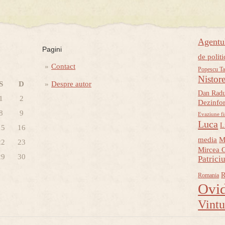
Agent
Pagini
de politi
Contact
Popescu Ta
Nistor
S
D
Despre autor
Dan Rad
1
2
Dezinfo
8
9
Evaziune fi
Luca
L
15
16
media
M
22
23
Mircea 
29
30
Patrici
R
Romania
Ovid
Vint