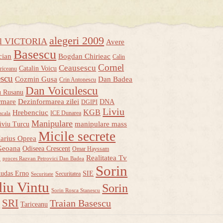
alegeri 2009
ul VICTORIA
Avere
Basescu
cian
Bogdan Chirieac
Calin
Cornel
Ceausescu
Catalin Voicu
riceanu
escu
Cozmin Gusa
Dan Badea
Crin Antonescu
Dan Voiculescu
u Rusanu
rmare
Dezinformarea zilei
DNA
DGIPI
Liviu
KGB
Hrebenciuc
ICE Dunarea
scala
Manipulare
manipulare mass
iviu Turcu
Micile secrete
arius Oprea
Geoana
Odiseea Crescent
Omar Hayssam
u
Realitatea Tv
proces Razvan Petrovici Dan Badea
Sorin
udas Erno
SIE
Securitatea
Securitate
iu Vintu
Sorin
Sorin Rosca Stanescu
u
SRI
Traian Basescu
Tariceanu