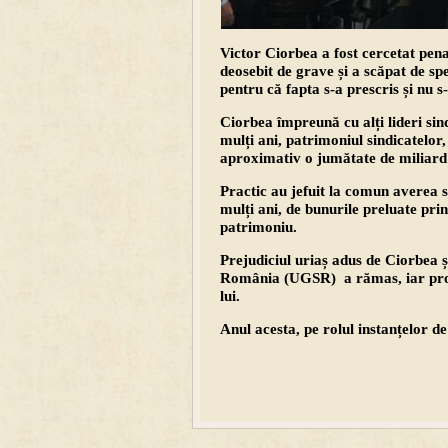
Victor Ciorbea a fost cercetat pen
deosebit de grave și a scăpat de sp
pentru că fapta s-a prescris și nu s
Ciorbea împreună cu alți lideri si
mulți ani, patrimoniul sindicatelor,
aproximativ o jumătate de miliard
Practic au jefuit la comun averea 
mulți ani, de bunurile preluate prin 
patrimoniu.
Prejudiciul uriaș adus de Ciorbea ș
România (UGSR) a rămas, iar procu
lui.
Anul acesta, pe rolul instanțelor de 