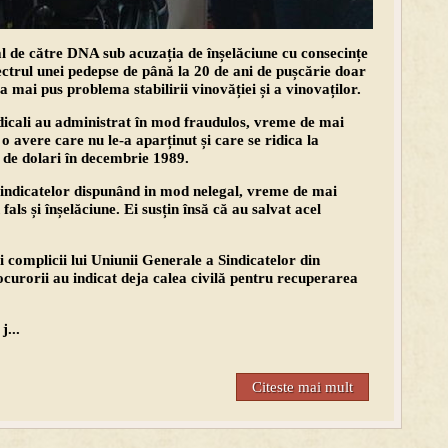
al de către DNA sub acuzația de înșelăciune cu consecințe
ectrul unei pedepse de până la 20 de ani de pușcărie doar
-a mai pus problema stabilirii vinovăției și a vinovaților.
ndicali au administrat în mod fraudulos, vreme de mai
 o avere care nu le-a aparținut și care se ridica la
 de dolari în decembrie 1989.
sindicatelor dispunând in mod nelegal, vreme de mai
fals și înșelăciune. Ei susțin însă că au salvat acel
i complicii lui Uniunii Generale a Sindicatelor din
rorii au indicat deja calea civilă pentru recuperarea
j...
Citeste mai mult