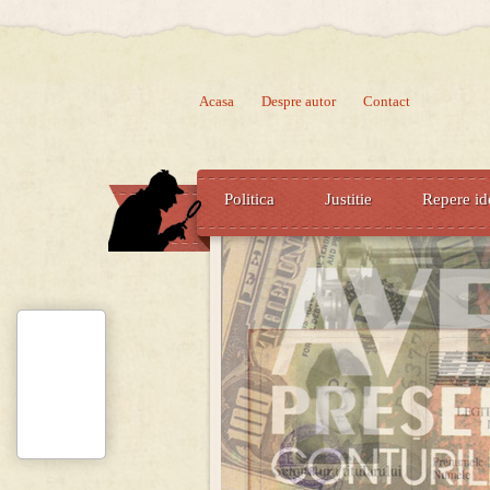
Acasa
Despre autor
Contact
Politica
Justitie
Repere id