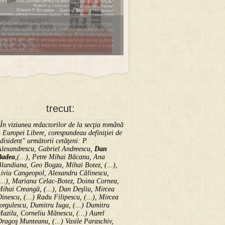
trecut:
În viziunea redactorilor de la secţia română
 Europei Libere, corespundeau definiţiei de
disident" următorii ce­tă­ţeni: P.
Alexandrescu, Gabriel Andreescu,
Dan
Badea
,(...), Petre Mihai Băcanu, Ana
landiana, Geo Bogza, Mihai Botez, (...),
Liviu Cangeopol, Alexandru Călinescu,
...), Mariana Celac-Botez, Doina Cornea,
ihai Creangă, (...), Dan Deşliu, Mircea
inescu, (...) Radu Filipescu, (...), Mircea
orgulescu, Dumitru Iuga, (...) Dumitru
azilu, Corneliu Mănescu, (...) Aurel
ragoş Munteanu, (...) Vasile Paraschiv,