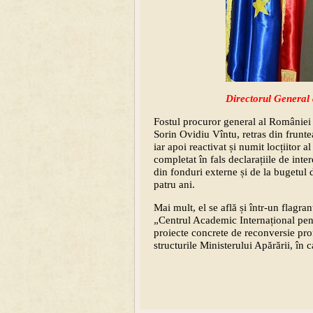
Directorul General a
Fostul procuror general al României 
Sorin Ovidiu Vîntu, retras din frunt
iar apoi reactivat și numit locțiitor a
completat în fals declarațiile de inte
din fonduri externe și de la bugetul d
patru ani.
Mai mult, el se află și într-un flagr
„Centrul Academic Internațional pentr
proiecte concrete de reconversie pro
structurile Ministerului Apărării, în 