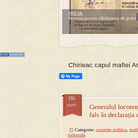
PRESA
Prima mea carte publicata (Nemira)
Permise pentru vânătoarea de porci 
Averea Presedintelui: prima lucrare d
1
2
3
4
5
6
7
Chirieac capul mafiei Ar
06
mart.
Generalul locoten
fals în declarația 
Categorie:
coruptie politica
,
maf
nationala