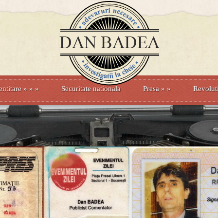
entitare
» »
»
Securitate nationala
Presa
»
»
Revolut