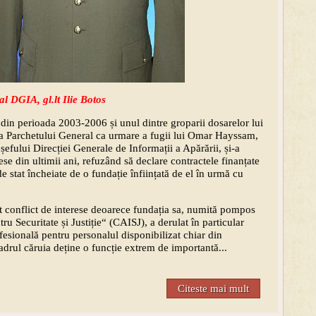
l DGIA, gl.lt Ilie Botos
din perioada 2003-2006 și unul dintre groparii dosarelor lui
ea Parchetului General ca urmare a fugii lui Omar Hayssam,
l șefului Direcției Generale de Informații a Apărării, și-a
rese din ultimii ani, refuzând să declare contractele finanțate
e stat încheiate de o fundație înființată de el în urmă cu
ant conflict de interese deoarece fundația sa, numită pompos
u Securitate și Justiție“ (CAISJ), a derulat în particular
fesională pentru personalul disponibilizat chiar din
cadrul căruia deține o funcție extrem de importantă...
Citeste mai mult