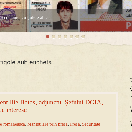
în costume, cu gulere albe
espre controversatele conturi secrete ale Securitatii.
tigole sub eticheta
"
a
"
B
ent Ilie Botoș, adjunctul Șefului DGIA,
(
de interese
M
D
I
ie romaneasca
,
Manipulare prin presa
,
Presa
,
Securitate
M
D