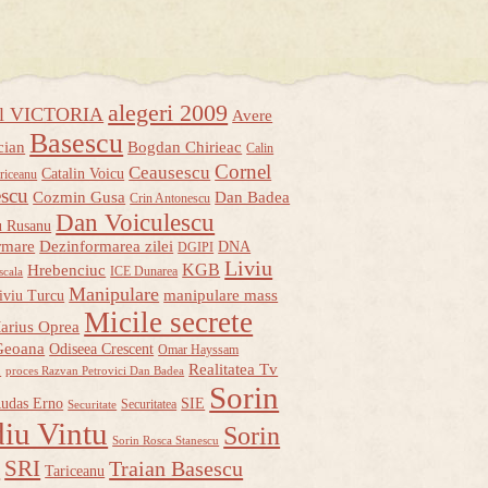
alegeri 2009
ul VICTORIA
Avere
Basescu
cian
Bogdan Chirieac
Calin
Cornel
Ceausescu
Catalin Voicu
riceanu
escu
Cozmin Gusa
Dan Badea
Crin Antonescu
Dan Voiculescu
u Rusanu
rmare
Dezinformarea zilei
DNA
DGIPI
Liviu
KGB
Hrebenciuc
ICE Dunarea
scala
Manipulare
manipulare mass
iviu Turcu
Micile secrete
arius Oprea
Geoana
Odiseea Crescent
Omar Hayssam
u
Realitatea Tv
proces Razvan Petrovici Dan Badea
Sorin
udas Erno
SIE
Securitatea
Securitate
iu Vintu
Sorin
Sorin Rosca Stanescu
u
SRI
Traian Basescu
Tariceanu