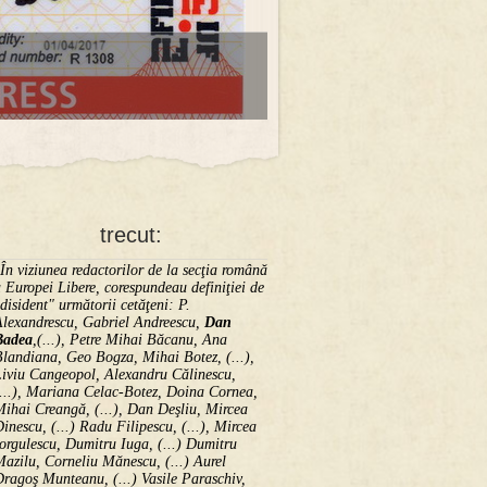
trecut:
În viziunea redactorilor de la secţia română
 Europei Libere, corespundeau definiţiei de
disident" următorii ce­tă­ţeni: P.
Alexandrescu, Gabriel Andreescu,
Dan
Badea
,(...), Petre Mihai Băcanu, Ana
landiana, Geo Bogza, Mihai Botez, (...),
Liviu Cangeopol, Alexandru Călinescu,
...), Mariana Celac-Botez, Doina Cornea,
ihai Creangă, (...), Dan Deşliu, Mircea
inescu, (...) Radu Filipescu, (...), Mircea
orgulescu, Dumitru Iuga, (...) Dumitru
azilu, Corneliu Mănescu, (...) Aurel
ragoş Munteanu, (...) Vasile Paraschiv,