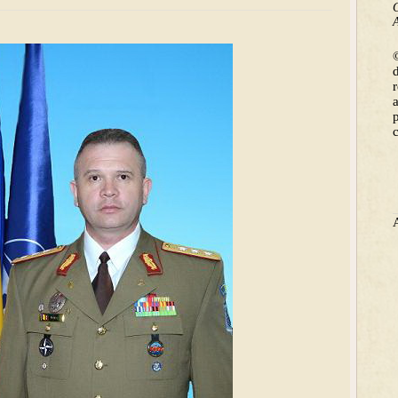
C
A
©