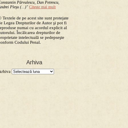
onstantin Pârvulescu, Dan Petrescu,
ndrei Pleşu (...)"
Citeşte mai mult
 Textele de pe acest site sunt protejate
de Legea Drepturilor de Autor şi pot fi
reproduse numai cu acordul explicit al
autorului. Încălcarea drepturilor de
proprietate intelectuală se pedepseşte
conform Codului Penal.
Arhiva
Arhiva