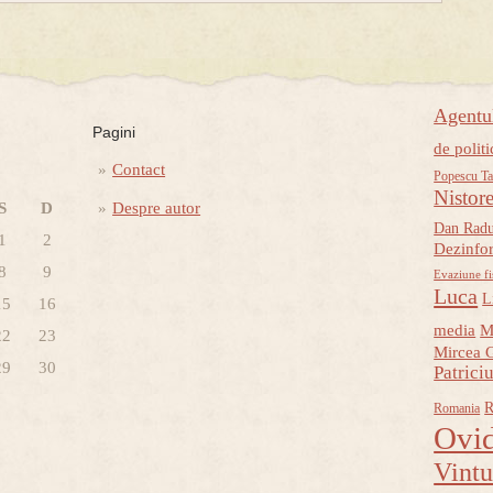
Agent
Pagini
de politi
Contact
Popescu Ta
Nistor
S
D
Despre autor
Dan Rad
1
2
Dezinfo
8
9
Evaziune fi
Luca
L
15
16
media
M
22
23
Mircea 
29
30
Patrici
R
Romania
Ovid
Vint