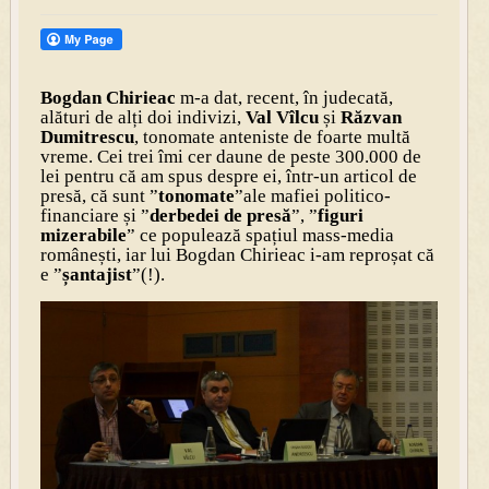
Bogdan Chirieac
m-a dat, recent, în judecată,
alături de alți doi indivizi,
Val Vîlcu
și
Răzvan
Dumitrescu
, tonomate anteniste de foarte multă
vreme. Cei trei îmi cer daune de peste 300.000 de
lei pentru că am spus despre ei, într-un articol de
presă, că sunt ”
tonomate
”ale mafiei politico-
financiare și ”
derbedei de presă
”, ”
figuri
mizerabile
” ce populează spațiul mass-media
românești, iar lui Bogdan Chirieac i-am reproșat că
e ”
șantajist
”(!).