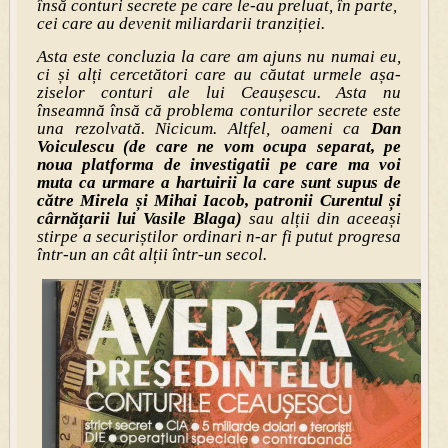
însă conturi secrete pe care le-au preluat, în parte,
cei care au devenit miliardarii tranziției.
Asta este concluzia la care am ajuns nu numai eu,
ci și alți cercetători care au căutat urmele așa-
ziselor conturi ale lui Ceaușescu. Asta nu
înseamnă însă că problema conturilor secrete este
una rezolvată. Nicicum. Altfel, oameni ca
Dan
Voiculescu (de care ne vom ocupa separat, pe
noua platforma de investigatii pe care ma voi
muta ca urmare a hartuirii la care sunt supus de
către Mirela și Mihai Iacob, patronii Curentul și
cârnățarii lui Vasile Blaga)
sau alții din aceeași
stirpe a securiștilor ordinari n-ar fi putut progresa
într-un an cât alții într-un secol.