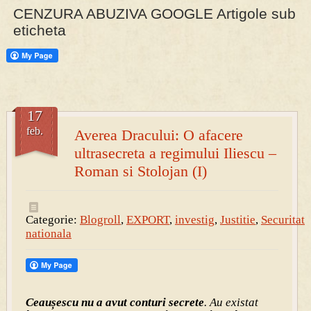
CENZURA ABUZIVA GOOGLE Artigole sub
eticheta
PRESA
Permise pentru vânătoarea de porci în costume, cu gulere albe
17
feb.
Averea Dracului: O afacere
ultrasecreta a regimului Iliescu –
Roman si Stolojan (I)
Categorie:
Blogroll
,
EXPORT
,
investig
,
Justitie
,
Securitate
nationala
Ceaușescu nu a avut conturi secrete
. Au existat