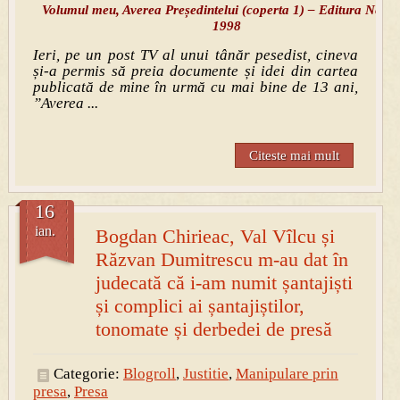
Volumul meu, Averea Președintelui (coperta 1) – Editura Nemi
1998
Ieri, pe un post TV al unui tânăr pesedist, cineva
și-a permis să preia documente și idei din cartea
publicată de mine în urmă cu mai bine de 13 ani,
”Averea ...
Citeste mai mult
16
ian.
Bogdan Chirieac, Val Vîlcu și
Răzvan Dumitrescu m-au dat în
judecată că i-am numit șantajiști
și complici ai șantajiștilor,
tonomate și derbedei de presă
Categorie:
Blogroll
,
Justitie
,
Manipulare prin
presa
,
Presa