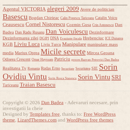
alegeri 2009
Agentul VICTORIA
Avere de politician
Basescu
Bogdan Chirieac
Catalin Voicu
Calin Popescu Tariceanu
Cornel Nistorescu
Ceausescu
Cozmin Gusa
Dan
Crin Antonescu
Dan Voiculescu
Badea
Dezinformare
Dan Radu Rusanu
Dezinformarea zilei
Hrebenciuc
DNA
DGIPI
ICE Dunarea
Evaziune fiscala
Liviu Luca
Manipulare
KGB
manipulare mass
Liviu Turcu
Micile secrete
media
Marius Oprea
Mircea Geoana
Patriciu
Odiseea Crescent
Omar Hayssam
proces Razvan Petrovici Dan Badea
Sorin
Realitatea Tv
Rudas Erno
SIE
Romania
Securitatea
Securitate
Ovidiu Vintu
Sorin Vintu
SRI
Sorin Rosca Stanescu
Traian Basescu
Tariceanu
Copyright © 2026
Dan Badea
- Adevaruri necesare, prin
investigatii la cheie
Designed by
Templates free
, thanks to:
Free WordPress
theme
,
LizardThemes.com
and
WordPress free themes