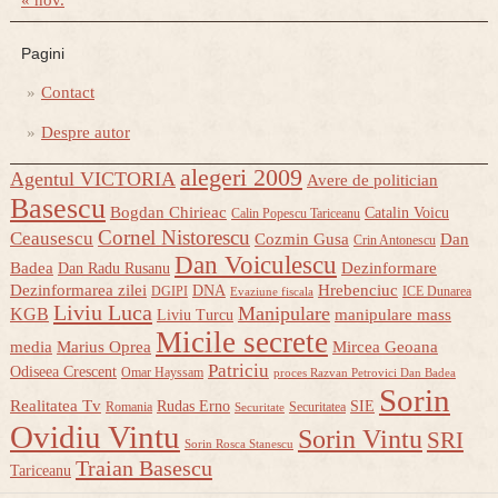
Pagini
Contact
Despre autor
alegeri 2009
Agentul VICTORIA
Avere de politician
Basescu
Bogdan Chirieac
Catalin Voicu
Calin Popescu Tariceanu
Cornel Nistorescu
Ceausescu
Cozmin Gusa
Dan
Crin Antonescu
Dan Voiculescu
Badea
Dezinformare
Dan Radu Rusanu
Dezinformarea zilei
Hrebenciuc
DNA
DGIPI
ICE Dunarea
Evaziune fiscala
Liviu Luca
Manipulare
KGB
manipulare mass
Liviu Turcu
Micile secrete
media
Marius Oprea
Mircea Geoana
Patriciu
Odiseea Crescent
Omar Hayssam
proces Razvan Petrovici Dan Badea
Sorin
Realitatea Tv
Rudas Erno
SIE
Romania
Securitatea
Securitate
Ovidiu Vintu
Sorin Vintu
SRI
Sorin Rosca Stanescu
Traian Basescu
Tariceanu