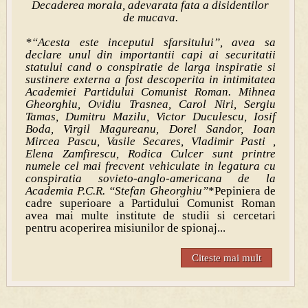
Decaderea morala, adevarata fata a disidentilor
de mucava.
*“Acesta este inceputul sfarsitului”, avea sa
declare unul din importantii capi ai securitatii
statului cand o conspiratie de larga inspiratie si
sustinere externa a fost descoperita in intimitatea
Academiei Partidului Comunist Roman. Mihnea
Gheorghiu, Ovidiu Trasnea, Carol Niri, Sergiu
Tamas, Dumitru Mazilu, Victor Duculescu, Iosif
Boda, Virgil Magureanu, Dorel Sandor, Ioan
Mircea Pascu, Vasile Secares, Vladimir Pasti ,
Elena Zamfirescu, Rodica Culcer sunt printre
numele cel mai frecvent vehiculate in legatura cu
conspiratia sovieto-anglo-americana de la
Academia P.C.R. “Stefan Gheorghiu”
*Pepiniera de
cadre superioare a Partidului Comunist Roman
avea mai multe institute de studii si cercetari
pentru acoperirea misiunilor de spionaj...
Citeste mai mult