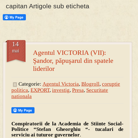
capitan Artigole sub eticheta
PRESA
Permise pentru vânătoarea de porci în costume, cu gulere albe
14
mai
Agentul VICTORIA (VII):
Şandor, păpuşarul din spatele
liderilor
Categorie:
Agentul Victoria
,
Blogroll
,
coruptie
politica
,
EXPORT
,
investig
,
Presa
,
Securitate
nationala
Conspiratorii de la Academia de Stiinte Social-
Politice “Stefan Gheorghiu “- tucalari de
serviciu ai tuturor guvernelor
.