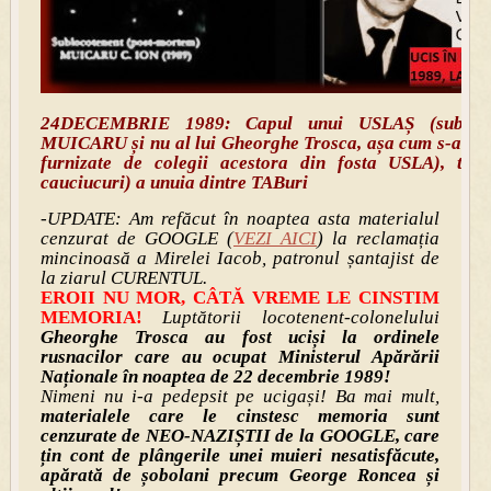
24DECEMBRIE 1989: Capul unui USLAȘ (subloco
MUICARU și nu al lui Gheorghe Trosca, așa cum s-a cre
furnizate de colegii acestora din fosta USLA), tăi
cauciucuri) a unuia dintre TABuri
-UPDATE: Am refăcut în noaptea asta materialul
cenzurat de GOOGLE (
VEZI AICI
) la reclamația
mincinoasă a Mirelei Iacob, patronul șantajist de
la ziarul CURENTUL.
EROII NU MOR, CÂTĂ VREME LE CINSTIM
MEMORIA!
Luptătorii locotenent-colonelului
Gheorghe Trosca
au fost uciși la ordinele
rusnacilor care au ocupat Ministerul Apărării
Naționale în noaptea de 22 decembrie 1989!
Nimeni nu i-a pedepsit pe ucigași! Ba mai mult,
materialele care le cinstesc memoria sunt
cenzurate de NEO-NAZIȘTII de la GOOGLE, care
țin cont de plângerile unei muieri nesatisfăcute,
apărată de șobolani precum George Roncea și