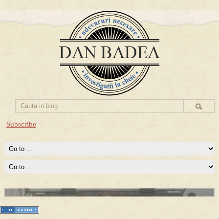
Subscribe
Prima mea carte publicata (Nemira)
Averea Presedintelui: prima lucrare despre controversatele
conturi secrete ale Securitatii.