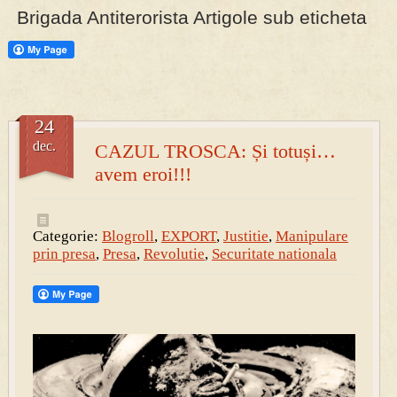
Brigada Antiterorista Artigole sub eticheta
PRESA
Permise pentru vânătoarea de porci în costume, cu gulere albe
24
dec.
CAZUL TROSCA: Și totuși…
avem eroi!!!
Categorie:
Blogroll
,
EXPORT
,
Justitie
,
Manipulare
prin presa
,
Presa
,
Revolutie
,
Securitate nationala