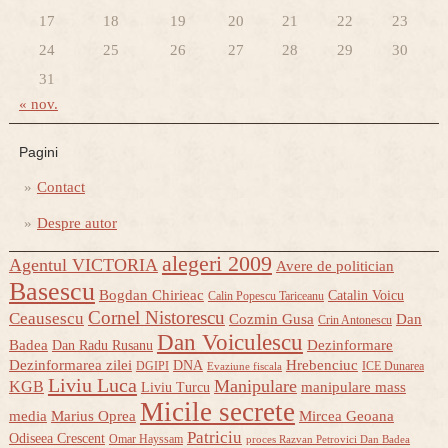
17
18
19
20
21
22
23
24
25
26
27
28
29
30
31
« nov.
Pagini
Contact
Despre autor
alegeri 2009
Agentul VICTORIA
Avere de politician
Basescu
Bogdan Chirieac
Catalin Voicu
Calin Popescu Tariceanu
Cornel Nistorescu
Ceausescu
Cozmin Gusa
Dan
Crin Antonescu
Dan Voiculescu
Badea
Dezinformare
Dan Radu Rusanu
Dezinformarea zilei
Hrebenciuc
DNA
DGIPI
ICE Dunarea
Evaziune fiscala
Liviu Luca
Manipulare
KGB
manipulare mass
Liviu Turcu
Micile secrete
media
Marius Oprea
Mircea Geoana
Patriciu
Odiseea Crescent
Omar Hayssam
proces Razvan Petrovici Dan Badea