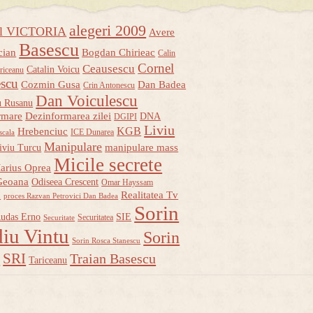
alegeri 2009
ul VICTORIA
Avere
Basescu
cian
Bogdan Chirieac
Calin
Cornel
Ceausescu
Catalin Voicu
riceanu
escu
Cozmin Gusa
Dan Badea
Crin Antonescu
Dan Voiculescu
u Rusanu
rmare
Dezinformarea zilei
DNA
DGIPI
Liviu
KGB
Hrebenciuc
ICE Dunarea
scala
Manipulare
manipulare mass
iviu Turcu
Micile secrete
arius Oprea
Geoana
Odiseea Crescent
Omar Hayssam
u
Realitatea Tv
proces Razvan Petrovici Dan Badea
Sorin
udas Erno
SIE
Securitatea
Securitate
iu Vintu
Sorin
Sorin Rosca Stanescu
u
SRI
Traian Basescu
Tariceanu