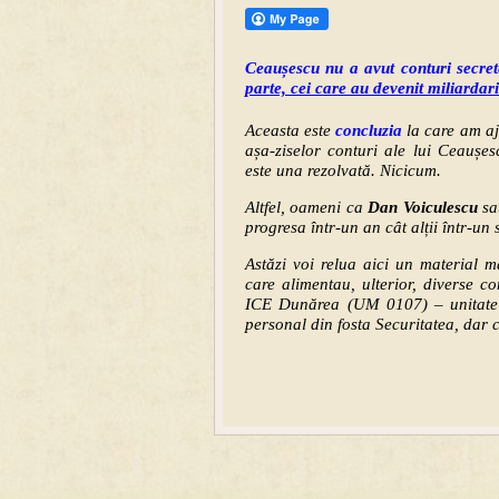
Ceaușescu nu a avut conturi secre
parte, cei care au devenit miliardarii
Aceasta este
concluzia
la care am aj
așa-ziselor conturi ale lui Ceaușe
este una rezolvată. Nicicum.
Altfel, oameni ca
Dan Voiculescu
sa
progresa într-un an cât alții într-un 
Astăzi voi relua aici un material m
care alimentau, ulterior, diverse co
ICE Dunărea (UM 0107) – unitate ac
personal din fosta Securitatea, dar 