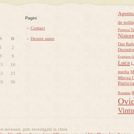
Agent
Pagini
de politi
Contact
Popescu Ta
Nistor
S
D
Despre autor
Dan Rad
1
2
Dezinfo
8
9
Evaziune fi
Luca
L
15
16
media
M
22
23
Mircea 
29
30
Patrici
R
Romania
Ovid
Vint
i necesare, prin investigatii la cheie