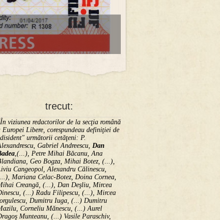
trecut:
În viziunea redactorilor de la secţia română
 Europei Libere, corespundeau definiţiei de
disident" următorii ce­tă­ţeni: P.
Alexandrescu, Gabriel Andreescu,
Dan
Badea
,(...), Petre Mihai Băcanu, Ana
landiana, Geo Bogza, Mihai Botez, (...),
Liviu Cangeopol, Alexandru Călinescu,
...), Mariana Celac-Botez, Doina Cornea,
ihai Creangă, (...), Dan Deşliu, Mircea
inescu, (...) Radu Filipescu, (...), Mircea
orgulescu, Dumitru Iuga, (...) Dumitru
azilu, Corneliu Mănescu, (...) Aurel
ragoş Munteanu, (...) Vasile Paraschiv,