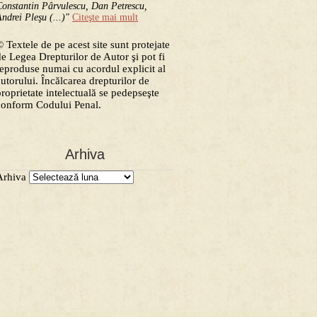
onstantin Pârvulescu, Dan Petrescu,
ndrei Pleşu (...)"
Citeşte mai mult
 Textele de pe acest site sunt protejate
de Legea Drepturilor de Autor şi pot fi
reproduse numai cu acordul explicit al
autorului. Încălcarea drepturilor de
proprietate intelectuală se pedepseşte
conform Codului Penal.
Arhiva
Arhiva