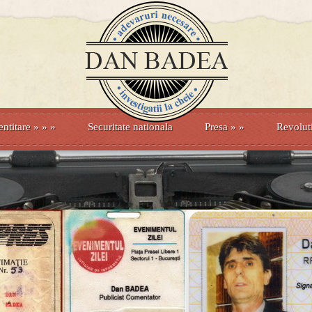
entitare
» »
»
Securitate nationala
Presa
»
»
Revolut