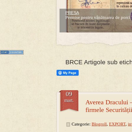
PRESA
Permise pentru vânătoarea de porci 
1
2
3
4
5
6
7
BRCE Artigole sub etic
09
mart.
Averea Dracului –
firmele Securității
Categorie:
Blogroll
,
EXPORT
,
in