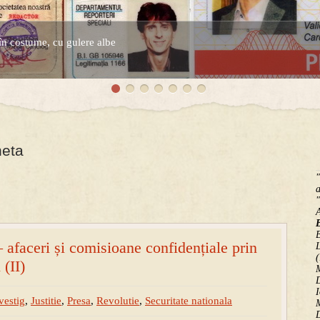
în costume, cu gulere albe
heta
"
a
"
B
 afaceri și comisioane confidențiale prin
(
 (II)
M
D
I
vestig
,
Justitie
,
Presa
,
Revolutie
,
Securitate nationala
M
D