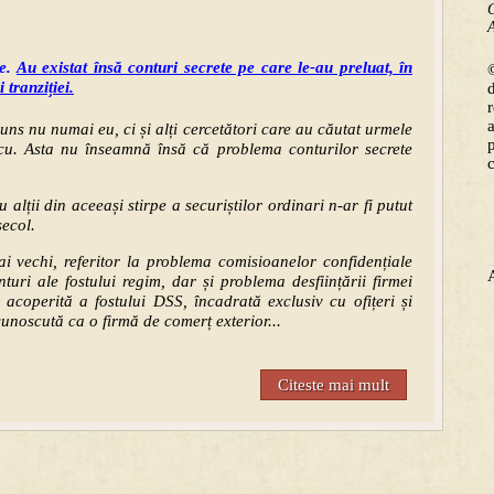
C
A
te.
Au existat însă conturi secrete pe care le-au preluat, în
©
 tranziției.
uns nu numai eu, ci și alți cercetători care au căutat urmele
scu. Asta nu înseamnă însă că problema conturilor secrete
u alții din aceeași stirpe a securiștilor ordinari n-ar fi putut
secol.
ai vechi, referitor la problema comisioanelor confidențiale
nturi ale fostului regim, dar și problema desființării firmei
operită a fostului DSS, încadrată exclusiv cu ofițeri și
cunoscută ca o firmă de comerț exterior...
Citeste mai mult