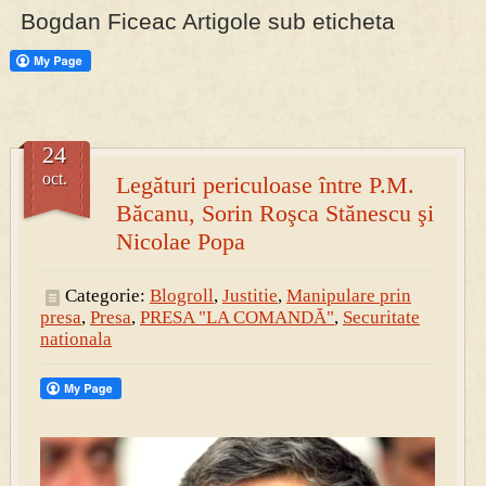
Bogdan Ficeac Artigole sub eticheta
PRESA
Permise pentru vânătoarea de porci în costume, cu gulere albe
24
oct.
Legături periculoase între P.M.
Băcanu, Sorin Roşca Stănescu şi
Nicolae Popa
Categorie:
Blogroll
,
Justitie
,
Manipulare prin
presa
,
Presa
,
PRESA "LA COMANDĂ"
,
Securitate
nationala