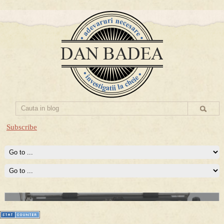
Subscribe
Prima mea carte publicata (Nemira)
Averea Presedintelui: prima lucrare despre controversatele
conturi secrete ale Securitatii.