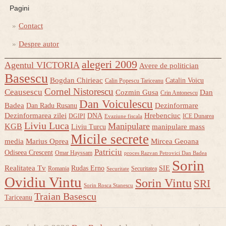
Pagini
Contact
Despre autor
alegeri 2009
Agentul VICTORIA
Avere de politician
Basescu
Bogdan Chirieac
Catalin Voicu
Calin Popescu Tariceanu
Cornel Nistorescu
Ceausescu
Cozmin Gusa
Dan
Crin Antonescu
Dan Voiculescu
Badea
Dezinformare
Dan Radu Rusanu
Dezinformarea zilei
Hrebenciuc
DNA
DGIPI
ICE Dunarea
Evaziune fiscala
Liviu Luca
Manipulare
KGB
manipulare mass
Liviu Turcu
Micile secrete
media
Marius Oprea
Mircea Geoana
Patriciu
Odiseea Crescent
Omar Hayssam
proces Razvan Petrovici Dan Badea
Sorin
Realitatea Tv
Rudas Erno
SIE
Romania
Securitatea
Securitate
Ovidiu Vintu
Sorin Vintu
SRI
Sorin Rosca Stanescu
Traian Basescu
Tariceanu