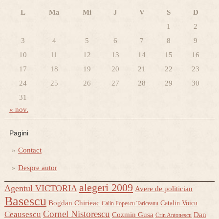
L
Ma
Mi
J
V
S
D
1
2
3
4
5
6
7
8
9
10
11
12
13
14
15
16
17
18
19
20
21
22
23
24
25
26
27
28
29
30
31
« nov.
Pagini
Contact
Despre autor
alegeri 2009
Agentul VICTORIA
Avere de politician
Basescu
Bogdan Chirieac
Catalin Voicu
Calin Popescu Tariceanu
Cornel Nistorescu
Ceausescu
Cozmin Gusa
Dan
Crin Antonescu