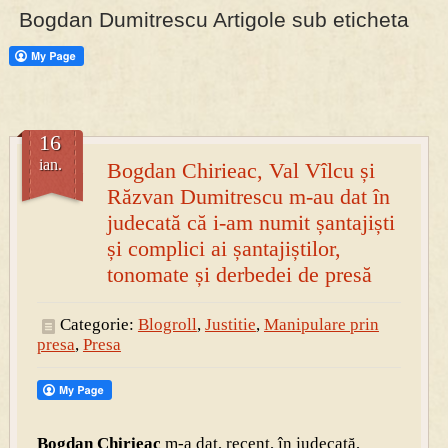
Bogdan Dumitrescu Artigole sub eticheta
PRESA
Permise pentru vânătoarea de porci în costume, cu gulere albe
16
ian.
Bogdan Chirieac, Val Vîlcu și
Răzvan Dumitrescu m-au dat în
judecată că i-am numit șantajiști
și complici ai șantajiștilor,
tonomate și derbedei de presă
Categorie:
Blogroll
,
Justitie
,
Manipulare prin
presa
,
Presa
Bogdan Chirieac
m-a dat, recent, în judecată,