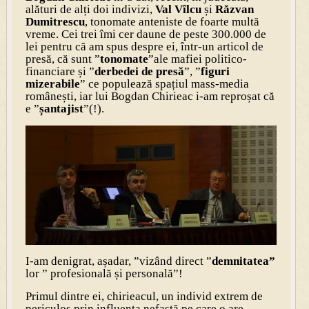
alături de alți doi indivizi,
Val Vîlcu
și
Răzvan
Dumitrescu
, tonomate anteniste de foarte multă
vreme. Cei trei îmi cer daune de peste 300.000 de
lei pentru că am spus despre ei, într-un articol de
presă, că sunt ”
tonomate
”ale mafiei politico-
financiare și ”
derbedei de presă
”, ”
figuri
mizerabile
” ce populează spațiul mass-media
românești, iar lui Bogdan Chirieac i-am reproșat că
e ”
șantajist
”(!).
I-am denigrat, așadar, ”vizând direct ”
demnitatea”
lor ” profesională și personală”!
Primul dintre ei, chirieacul, un individ extrem de
periculos prin influența nefastă pe care o are