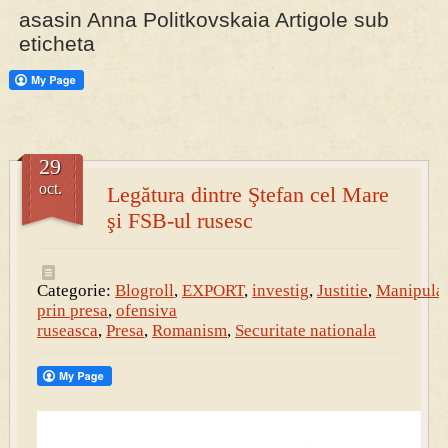
asasin Anna Politkovskaia Artigole sub
eticheta
PRESA
Permise pentru vânătoarea de porci în costume, cu gulere albe
29
oct.
Legătura dintre Ştefan cel Mare
şi FSB-ul rusesc
Categorie:
Blogroll
,
EXPORT
,
investig
,
Justitie
,
Manipula
prin presa
,
ofensiva
ruseasca
,
Presa
,
Romanism
,
Securitate nationala