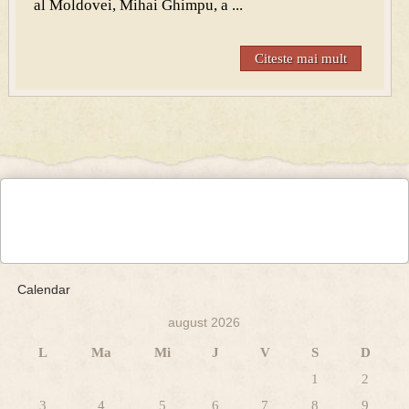
al Moldovei, Mihai Ghimpu, a ...
Citeste mai mult
Calendar
august 2026
L
Ma
Mi
J
V
S
D
1
2
3
4
5
6
7
8
9