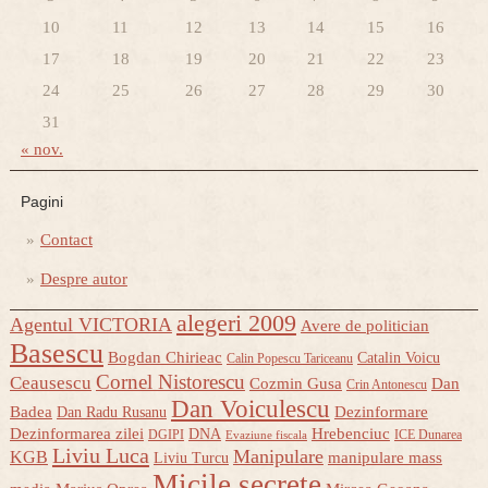
10
11
12
13
14
15
16
17
18
19
20
21
22
23
24
25
26
27
28
29
30
31
« nov.
Pagini
Contact
Despre autor
alegeri 2009
Agentul VICTORIA
Avere de politician
Basescu
Bogdan Chirieac
Catalin Voicu
Calin Popescu Tariceanu
Cornel Nistorescu
Ceausescu
Cozmin Gusa
Dan
Crin Antonescu
Dan Voiculescu
Badea
Dezinformare
Dan Radu Rusanu
Dezinformarea zilei
Hrebenciuc
DNA
DGIPI
ICE Dunarea
Evaziune fiscala
Liviu Luca
Manipulare
KGB
manipulare mass
Liviu Turcu
Micile secrete