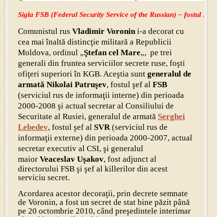
Sigla FSB (Federal Security Service of the Russian) – fostul KG
Comunistul rus
Vladimir Voronin
i-a decorat cu
cea mai înaltă distincţie militară a Republicii
Moldova, ordinul „
Ştefan cel Mare
„, pe trei
generali din fruntea serviciilor secrete ruse, foşti
ofiţeri superiori în KGB. Aceştia sunt
generalul de
armată Nikolai Patruşev
, fostul şef al
FSB
(serviciul rus de informaţii interne) din perioada
2000-2008 şi actual secretar al Consiliului de
Securitate al Rusiei, generalul de armată
Serghei
Lebedev
, fostul şef al
SVR
(serviciul rus de
informaţii externe) din perioada 2000-2007, actual
secretar executiv al CSI, şi generalul
maior
Veaceslav Uşakov
, fost adjunct al
directorului FSB şi şef al killerilor din acest
serviciu secret.
Acordarea acestor decoraţii, prin decrete semnate
de Voronin, a fost un secret de stat bine păzit până
pe 20 octombrie 2010, când preşedintele interimar