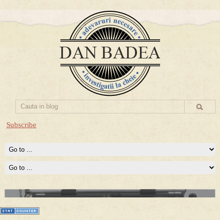
Subscribe
Prima mea carte publicata (Nemira)
Averea Presedintelui: prima lucrare despre controversatele
conturi secrete ale Securitatii.