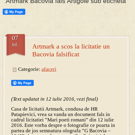
Artmark Bacovia fals Artigole sub eticheta
PRESA
Permise pentru vânătoarea de porci în costume, cu gulere albe
07
iul.
Artmark a scos la licitatie un
Bacovia falsificat
Categorie:
afaceri
(Text updatat in 12 iulie 2016, vezi final)
Casa de licitatii Artmark, condusa de HR
Patapievici, vrea sa vanda un document fals in
cadrul licitatiei ”Mari poeti romani” din 12 iulie
2016. Este vorba despre o fotografie ce poarta in
partea de jos semnatura olografa ”G Bacovia –