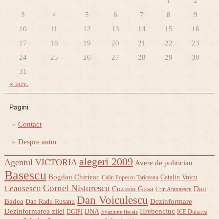
1
2
3
4
5
6
7
8
9
10
11
12
13
14
15
16
17
18
19
20
21
22
23
24
25
26
27
28
29
30
31
« nov.
Pagini
Contact
Despre autor
alegeri 2009
Agentul VICTORIA
Avere de politician
Basescu
Bogdan Chirieac
Catalin Voicu
Calin Popescu Tariceanu
Cornel Nistorescu
Ceausescu
Cozmin Gusa
Dan
Crin Antonescu
Dan Voiculescu
Badea
Dezinformare
Dan Radu Rusanu
Dezinformarea zilei
Hrebenciuc
DNA
DGIPI
ICE Dunarea
Evaziune fiscala