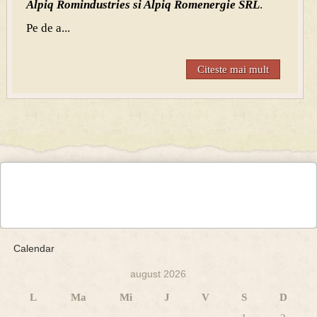
Alpiq Romindustries si Alpiq Romenergie SRL
.
Pe de a...
Citeste mai mult
Calendar
august 2026
L
Ma
Mi
J
V
S
D