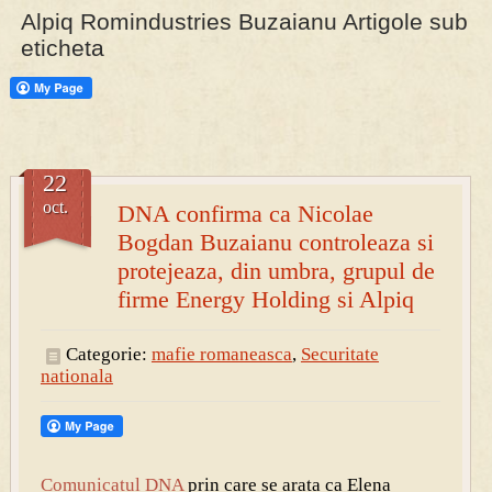
Alpiq Romindustries Buzaianu Artigole sub
eticheta
PRESA
Permise pentru vânătoarea de porci în costume, cu gulere albe
22
oct.
DNA confirma ca Nicolae
Bogdan Buzaianu controleaza si
protejeaza, din umbra, grupul de
firme Energy Holding si Alpiq
Categorie:
mafie romaneasca
,
Securitate
nationala
Comunicatul DNA
prin care se arata ca Elena